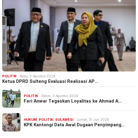
POLITIK
Rabu, 5 Agustus 2026
Ketua DPRD Sulteng Evaluasi Realisasi AP…
POLITIK
Senin, 3 Agustus 2026
Feri Anwar Tegaskan Loyalitas ke Ahmad A…
HUKUM
,
POLITIK
,
SULAWESI
Jumat, 31 Juli 2026
KPK Kantongi Data Awal Dugaan Penyimpang…