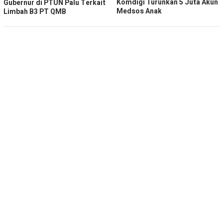
Komdigi Turunkan 5 Juta Akun
Gubernur di PTUN Palu Terkait
Medsos Anak
Limbah B3 PT QMB