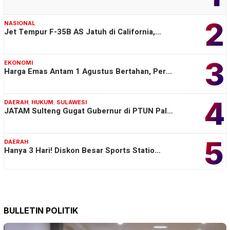
2
NASIONAL
Jet Tempur F-35B AS Jatuh di California,…
3
EKONOMI
Harga Emas Antam 1 Agustus Bertahan, Per…
4
DAERAH
,
HUKUM
,
SULAWESI
JATAM Sulteng Gugat Gubernur di PTUN Pal…
5
DAERAH
Hanya 3 Hari! Diskon Besar Sports Statio…
BULLETIN POLITIK