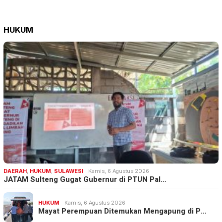
HUKUM
DAERAH
,
HUKUM
,
SULAWESI
Kamis, 6 Agustus 2026
JATAM Sulteng Gugat Gubernur di PTUN Pal…
HUKUM
Kamis, 6 Agustus 2026
Mayat Perempuan Ditemukan Mengapung di P…