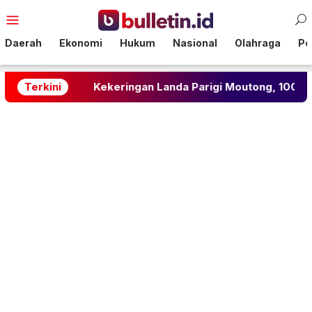
Loncat
Menu
ke
Mobile
konten
Daerah
Ekonomi
Hukum
Nasional
Olahraga
Pol
Terkini
Kekeringan Landa Parigi Moutong, 100 KK Kesulitan A