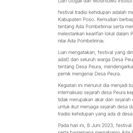
Lian Gogali dari Mosintuwu Institu
festival tradisi kehidupan adala
Kabupaten Poso. Kemudian berbag
tentang Ada Pombetirinai serta 
melestarikan kearifan lokal dalam Po
nilai Ada Pombetirinai.
Lian mengatakan, festival yang di
adat) dan seluruh warga Desa Peur
tentang Desa Peura, mendengarkan
pernik mengenai Desa Peura.
Kegiatan ini menurut dia menjadi b
internalisasi sejarah desa Peura 
tidak merupakan akar dan sejarah 
untuk ikut menjaga sejarah desa 
tradisi kehidupan yang ada di desa
Pada hari ini, 8 Juni 2023, festiv
serta bagaimana memahamo Ada Pombe