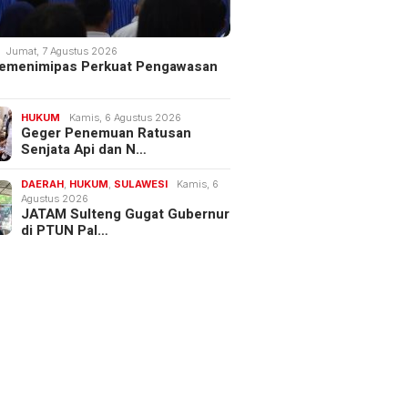
Jumat, 7 Agustus 2026
 Kemenimipas Perkuat Pengawasan
HUKUM
Kamis, 6 Agustus 2026
Geger Penemuan Ratusan
Senjata Api dan N…
DAERAH
,
HUKUM
,
SULAWESI
Kamis, 6
Agustus 2026
JATAM Sulteng Gugat Gubernur
di PTUN Pal…