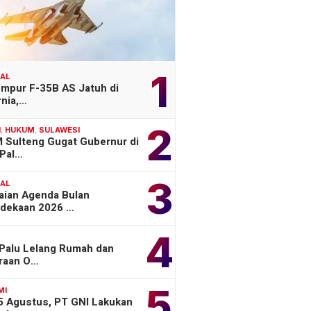
1
NAL
empur F-35B AS Jatuh di
rnia,…
2
H
,
HUKUM
,
SULAWESI
 Sulteng Gugat Gubernur di
Pal…
3
NAL
aian Agenda Bulan
dekaan 2026 …
4
 Palu Lelang Rumah dan
raan O…
5
MI
 5 Agustus, PT GNI Lakukan