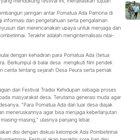
t yang mendukung festival ini, menjelaskan tujuan
h membangun jaringan antar Pomatua Ada Pamona di
i informasi dan pengetahuan serta pengalaman
menyusun dan merencanakan upaya untuk menjaga dan
mbetirinai. Terakhir adalah menginternalisasi nilai-
mulai dengan kehadiran para Pomatua Ada (tetua
a. Berkumpul di balai desa mengikuti film pendek
 cerita tentang sejarah Desa Peura serta pernak
agian dari Festival Tradisi Kehidupan sebagai proses
kepada masyarakat desa. Terutama generasi muda agar
desanya. ”Para Pomatua Ada dari luar desa diajak
dan meneruskannya agar bisa menjaga keberlanjutan
 masing-masing,” ulasnya panjang lebar.
al akan disi dengan diskusi kelompok Ada Pombetirinai
tirinai. Festival akan berakhir sore hari diisi