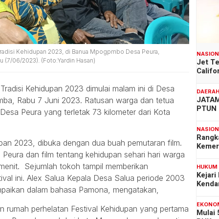
Tradisi Kehidupan 2023, di Banua Mpogpmbo Desa Peura,
NASIO
Jet T
(7/06/2023). (Foto:Yardin Hasan)
Califo
radisi Kehidupan 2023 dimulai malam ini di Desa
DAERA
JATAM
a, Rabu 7 Juni 2023. Ratusan warga dan tetua
PTUN 
sa Peura yang terletak 73 kilometer dari Kota
NASIO
Rangk
upan 2023, dibuka dengan dua buah pemutaran film.
Kemer
 Peura dan film tentang kehidupan sehari hari warga
 menit. Sejumlah tokoh tampil memberikan
HUKUM
Kejari
val ini. Alex Salua Kepala Desa Salua periode 2003
Kenda
ampaikan dalam bahasa Pamona, mengatakan,
EKONO
an rumah perhelatan Festival Kehidupan yang pertama
Mulai