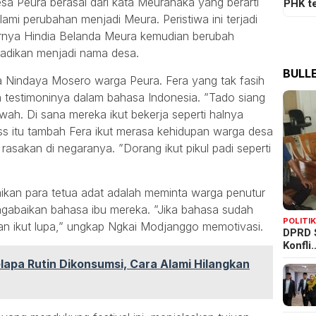
a Peura berasal dari kata Meuranaka yang berarti
PHK t
ami perubahan menjadi Meura. Peristiwa ini terjadi
rnya Hindia Belanda Meura kemudian berubah
badikan menjadi nama desa.
BULLE
a Nindaya Mosero warga Peura. Fera yang tak fasih
estimoninya dalam bahasa Indonesia. ”Tado siang
ah. Di sana mereka ikut bekerja seperti halnya
ss itu tambah Fera ikut merasa kehidupan warga desa
asakan di negaranya. ”Dorang ikut pikul padi seperti
kan para tetua adat adalah meminta warga penutur
gabaikan bahasa ibu mereka. ”Jika bahasa sudah
POLITI
an ikut lupa,” ungkap Ngkai Modjanggo memotivasi.
DPRD 
Konfli
lapa Rutin Dikonsumsi, Cara Alami Hilangkan