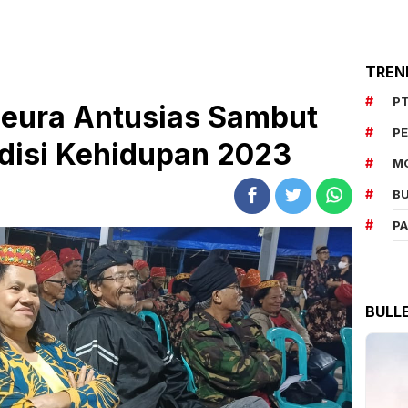
TREN
PT
eura Antusias Sambut
P
adisi Kehidupan 2023
M
BU
P
BULL