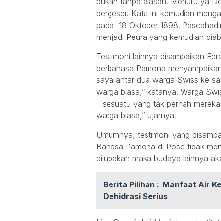
bukan tanpa alasan. Menurutya Des
bergeser. Kata ini kemudian mengal
pada 18 Oktober 1898. Pascahadi
menjadi Peura yang kemudian dia
Testimoni lainnya disampaikan Fer
berbahasa Pamona menyampaikan t
saya antar dua warga Swiss ke saw
warga biasa,” katanya. Warga Swi
– sesuatu yang tak pernah mereka r
warga biasa,” ujarnya.
Umumnya, testimoni yang disampai
Bahasa Pamona di Poso tidak men
dilupakan maka budaya lainnya ak
Berita Pilihan :
Manfaat Air Ke
Dehidrasi Serius