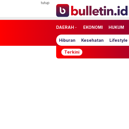
Loncat
tutup
ke
konten
DAERAH
EKONOMI
HUKUM
Hiburan
Kesehatan
Lifestyle
Terkini