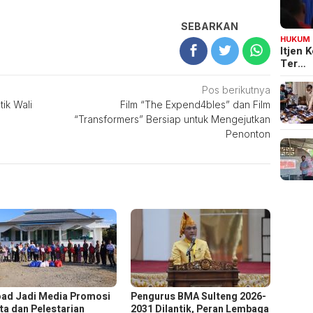
SEBARKAN
HUKUM
Itjen
Ter…
Pos berikutnya
ik Wali
Film “The Expend4bles” dan Film
“Transformers” Bersiap untuk Mengejutkan
Penonton
oad Jadi Media Promosi
Pengurus BMA Sulteng 2026-
ta dan Pelestarian
2031 Dilantik, Peran Lembaga