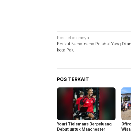
Navigasi
Pos sebelumnya
Berikut Nama-nama Pejabat Yang Dilant
pos
kota Palu
POS TERKAIT
Youri Tielemans Berpeluang
Offr
Debut untuk Manchester
Wisa