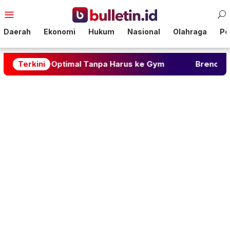
Loncat
Menu
ke
Mobile
konten
Daerah
Ekonomi
Hukum
Nasional
Olahraga
Pol
 Optimal Tanpa Harus ke Gym
Terkini
Breno Bidon: Gelandang