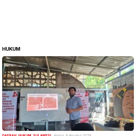
HUKUM
DAERAH
,
HUKUM
,
SULAWESI
Kamis, 6 Agustus 2026