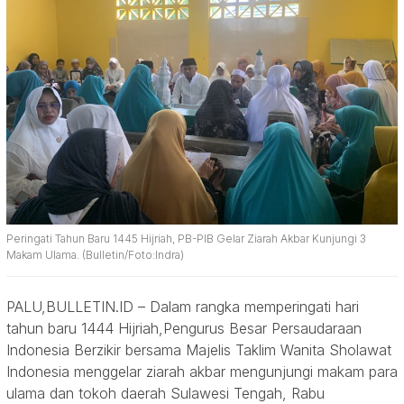
Peringati Tahun Baru 1445 Hijriah, PB-PIB Gelar Ziarah Akbar Kunjungi 3
Makam Ulama. (Bulletin/Foto:Indra)
PALU,BULLETIN.ID – Dalam rangka memperingati hari
tahun baru 1444 Hijriah,Pengurus Besar Persaudaraan
Indonesia Berzikir bersama Majelis Taklim Wanita Sholawat
Indonesia menggelar ziarah akbar mengunjungi makam para
ulama dan tokoh daerah Sulawesi Tengah, Rabu