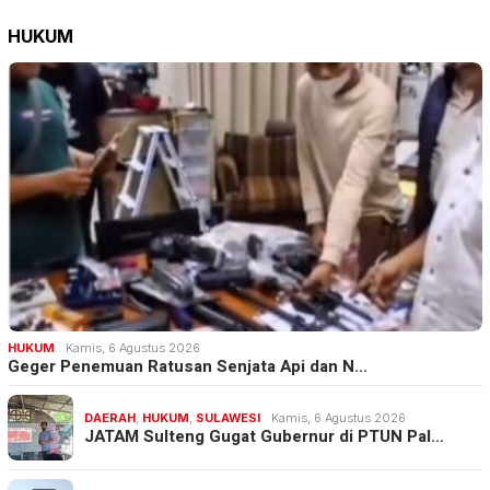
HUKUM
HUKUM
Kamis, 6 Agustus 2026
Geger Penemuan Ratusan Senjata Api dan N…
DAERAH
,
HUKUM
,
SULAWESI
Kamis, 6 Agustus 2026
JATAM Sulteng Gugat Gubernur di PTUN Pal…