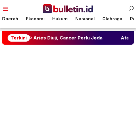
Loncat
Menu
ke
Mobile
konten
Daerah
Ekonomi
Hukum
Nasional
Olahraga
Pol
Aries Diuji, Cancer Perlu Jeda
Terkini
Atasi Jerawat Horm