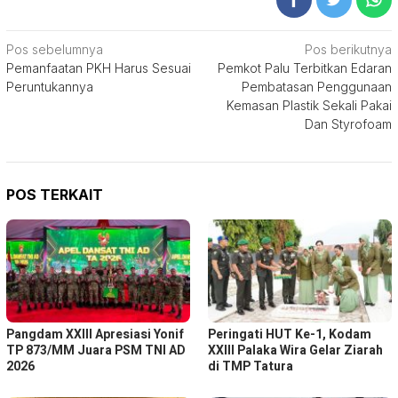
Navigasi
Pos sebelumnya
Pos berikutnya
Pemanfaatan PKH Harus Sesuai
Pemkot Palu Terbitkan Edaran
pos
Peruntukannya
Pembatasan Penggunaan
Kemasan Plastik Sekali Pakai
Dan Styrofoam
POS TERKAIT
Pangdam XXIII Apresiasi Yonif
Peringati HUT Ke-1, Kodam
TP 873/MM Juara PSM TNI AD
XXIII Palaka Wira Gelar Ziarah
2026
di TMP Tatura