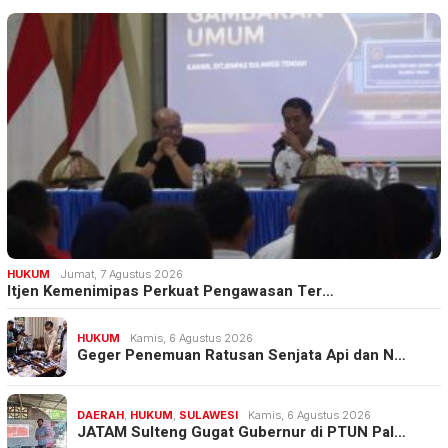
HUKUM
Jumat, 7 Agustus 2026
Itjen Kemenimipas Perkuat Pengawasan Ter…
HUKUM
Kamis, 6 Agustus 2026
Geger Penemuan Ratusan Senjata Api dan N…
DAERAH
,
HUKUM
,
SULAWESI
Kamis, 6 Agustus 2026
JATAM Sulteng Gugat Gubernur di PTUN Pal…