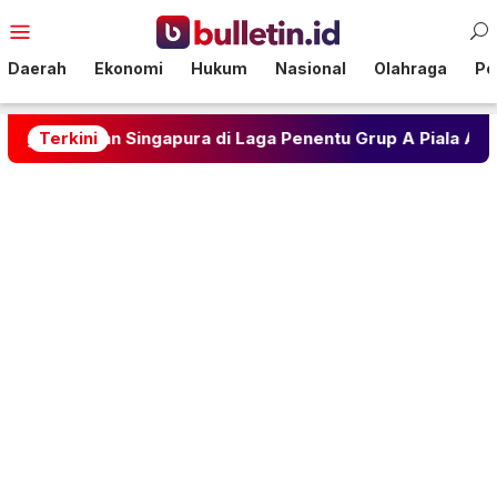
Loncat
Menu
ke
Mobile
konten
Daerah
Ekonomi
Hukum
Nasional
Olahraga
Pol
n Singapura di Laga Penentu Grup A Piala AFF 2026
Terkini