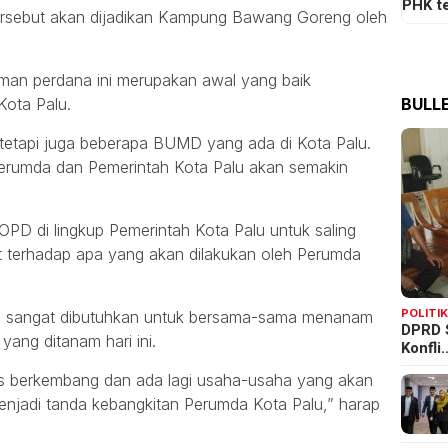
PHK t
ersebut akan dijadikan Kampung Bawang Goreng oleh
man perdana ini merupakan awal yang baik
BULLE
ota Palu.
etapi juga beberapa BUMD yang ada di Kota Palu.
Perumda dan Pemerintah Kota Palu akan semakin
PD di lingkup Pemerintah Kota Palu untuk saling
 terhadap apa yang akan dilakukan oleh Perumda
POLITI
uga sangat dibutuhkan untuk bersama-sama menanam
DPRD 
ang ditanam hari ini.
Konfli
rus berkembang dan ada lagi usaha-usaha yang akan
enjadi tanda kebangkitan Perumda Kota Palu,” harap