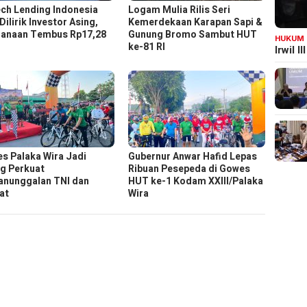
ech Lending Indonesia
Logam Mulia Rilis Seri
Dilirik Investor Asing,
Kemerdekaan Karapan Sapi &
anaan Tembus Rp17,28
Gunung Bromo Sambut HUT
HUKUM
ke-81 RI
Irwil 
s Palaka Wira Jadi
Gubernur Anwar Hafid Lepas
g Perkuat
Ribuan Pesepeda di Gowes
nunggalan TNI dan
HUT ke-1 Kodam XXIII/Palaka
at
Wira