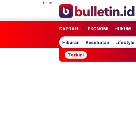
Loncat
tutup
ke
konten
DAERAH
EKONOMI
HUKUM
Hiburan
Kesehatan
Lifestyle
Terkini