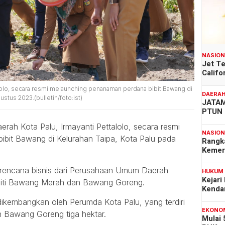
NASIO
Jet T
Califo
talolo, secara resmi melaunching penanaman perdana bibit Bawang di
DAERA
ustus 2023.(bulletin/foto:ist)
JATAM
PTUN 
rah Kota Palu, Irmayanti Pettalolo, secara resmi
NASIO
bit Bawang di Kelurahan Taipa, Kota Palu pada
Rangk
Kemer
u rencana bisnis dari Perusahaan Umum Daerah
HUKUM
Kejari
diti Bawang Merah dan Bawang Goreng.
Kenda
ikembangkan oleh Perumda Kota Palu, yang terdiri
EKONO
n Bawang Goreng tiga hektar.
Mulai