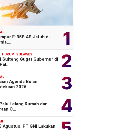
1
NAL
empur F-35B AS Jatuh di
rnia,…
2
H
,
HUKUM
,
SULAWESI
 Sulteng Gugat Gubernur di
Pal…
3
NAL
aian Agenda Bulan
dekaan 2026 …
4
 Palu Lelang Rumah dan
raan O…
5
MI
 5 Agustus, PT GNI Lakukan