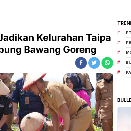
TREN
PT
adikan Kelurahan Taipa
P
pung Bawang Goreng
M
BU
P
BULL