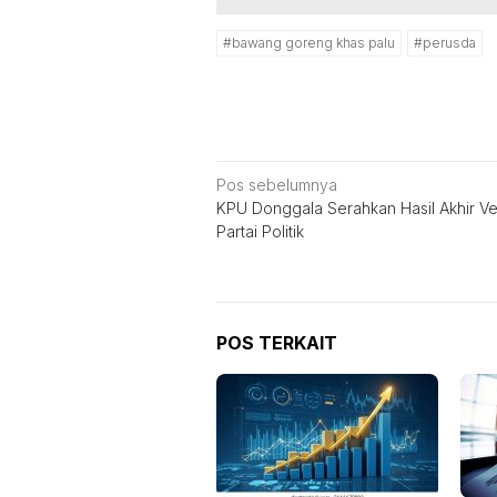
#bawang goreng khas palu
#perusda
Navigasi
Pos sebelumnya
KPU Donggala Serahkan Hasil Akhir Ver
pos
Partai Politik
POS TERKAIT