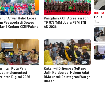
HUKUM
Polisi
rnur Anwar Hafid Lepas
Pangdam XXIII Apresiasi Yonif
T…
an Pesepeda di Gowes
TP 873/MM Juara PSM TNI
ke-1 Kodam XXIII/Palaka
AD 2026
rintah Kota Palu
Kakanwil Ditjenpas Sulteng
uat Implementasi
Jalin Kolaborasi Hukum Adat
rintah Digital 2026
BMA untuk Reintegrasi Warga
Binaan