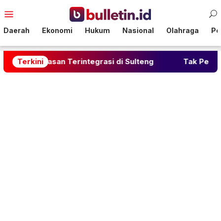
Loncat
Menu
ke
Mobile
konten
Daerah
Ekonomi
Hukum
Nasional
Olahraga
Pol
asan Terintegrasi di Sulteng
Terkini
Tak Perlu Kopi Berle