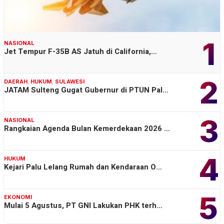
1
NASIONAL
Jet Tempur F-35B AS Jatuh di California,…
2
DAERAH
,
HUKUM
,
SULAWESI
JATAM Sulteng Gugat Gubernur di PTUN Pal…
3
NASIONAL
Rangkaian Agenda Bulan Kemerdekaan 2026 …
4
HUKUM
Kejari Palu Lelang Rumah dan Kendaraan O…
5
EKONOMI
Mulai 5 Agustus, PT GNI Lakukan PHK terh…