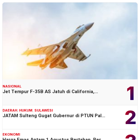
1
NASIONAL
Jet Tempur F-35B AS Jatuh di California,…
2
DAERAH
,
HUKUM
,
SULAWESI
JATAM Sulteng Gugat Gubernur di PTUN Pal…
EKONOMI
Harga Emas Antam 1 Agustus Bertahan, Per…