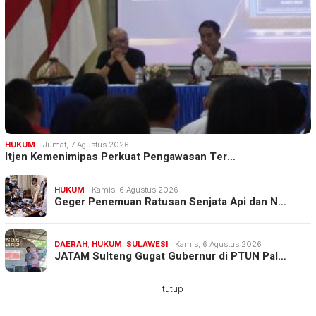
HUKUM
Jumat, 7 Agustus 2026
Itjen Kemenimipas Perkuat Pengawasan Ter…
HUKUM
Kamis, 6 Agustus 2026
Geger Penemuan Ratusan Senjata Api dan N…
DAERAH
,
HUKUM
,
SULAWESI
Kamis, 6 Agustus 2026
JATAM Sulteng Gugat Gubernur di PTUN Pal…
tutup