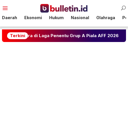
Loncat
Menu
ke
Mobile
konten
Daerah
Ekonomi
Hukum
Nasional
Olahraga
Pol
 di Laga Penentu Grup A Piala AFF 2026
Terkini
Ramalan Asm