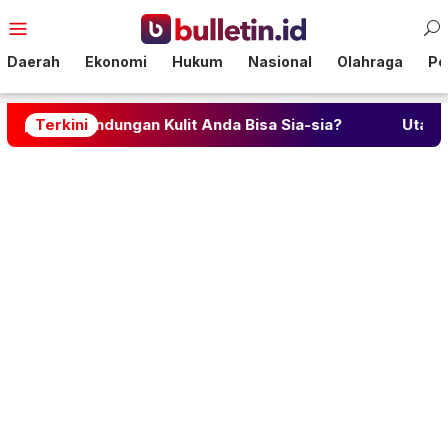
Loncat
Menu
ke
Mobile
konten
Daerah
Ekonomi
Hukum
Nasional
Olahraga
Pol
gan Kulit Anda Bisa Sia-sia?
Terkini
Utang Kopdes Merah P