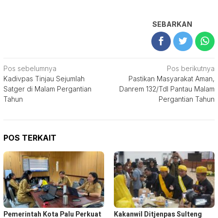
SEBARKAN
Navigasi
Pos sebelumnya
Pos berikutnya
Kadivpas Tinjau Sejumlah
Pastikan Masyarakat Aman,
pos
Satger di Malam Pergantian
Danrem 132/Tdl Pantau Malam
Tahun
Pergantian Tahun
POS TERKAIT
Pemerintah Kota Palu Perkuat
Kakanwil Ditjenpas Sulteng