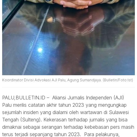
Koordinator Divisi Advokasi AJI Palu, Agung Sumandjaya. (Bulletin/Foto:Ist)
PALU,BULLETIN.ID – Aliansi Jurnalis Independen (AJI)
Palu merilis catatan akhir tahun 2023 yang mengungkap
sejumlah insiden yang dialami oleh wartawan di Sulawesi
Tengah (Sulteng). Kekerasan terhadap jurnalis yang bisa
dimaknai sebagai serangan terhadap kebebasan pers masih
terus terjadi sepanjang tahun 2023. Para pelakunya,