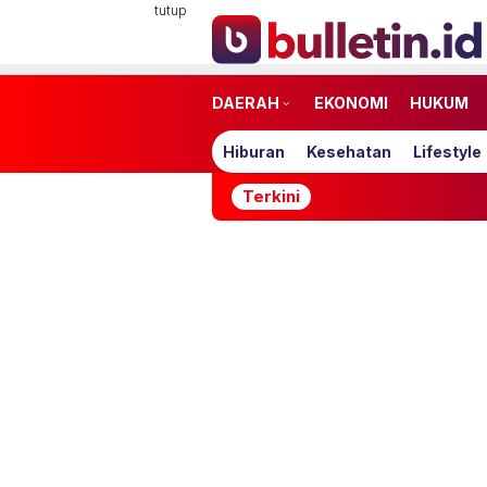
Loncat
tutup
ke
konten
DAERAH
EKONOMI
HUKUM
Hiburan
Kesehatan
Lifestyle
Terkini
Timnas Indonesi