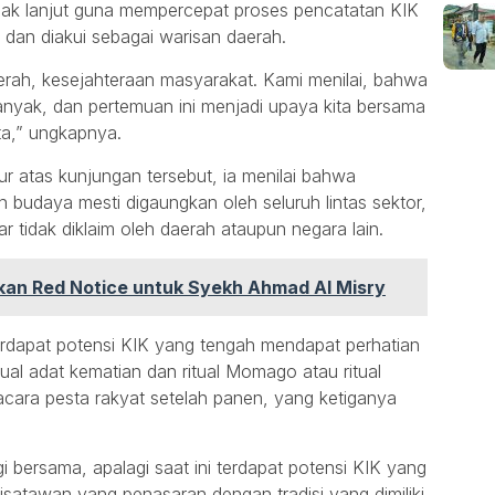
ndak lanjut guna mempercepat proses pencatatan KIK
i dan diakui sebagai warisan daerah.
erah, kesejahteraan masyarakat. Kami menilai, bahwa
anyak, dan pertemuan ini menjadi upaya kita bersama
ta,” ungkapnya.
r atas kunjungan tersebut, ia menilai bahwa
 budaya mesti digaungkan oleh seluruh lintas sektor,
 tidak diklaim oleh daerah ataupun negara lain.
tkan Red Notice untuk Syekh Ahmad Al Misry
rdapat potensi KIK yang tengah mendapat perhatian
tual adat kematian dan ritual Momago atau ritual
ara pesta rakyat setelah panen, yang ketiganya
gi bersama, apalagi saat ini terdapat potensi KIK yang
isatawan yang penasaran dengan tradisi yang dimiliki