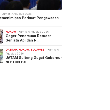
Jumat, 7 Agustus 2026
 Kemenimipas Perkuat Pengawasan
HUKUM
Kamis, 6 Agustus 2026
Geger Penemuan Ratusan
Senjata Api dan N…
DAERAH
,
HUKUM
,
SULAWESI
Kamis, 6
Agustus 2026
JATAM Sulteng Gugat Gubernur
di PTUN Pal…