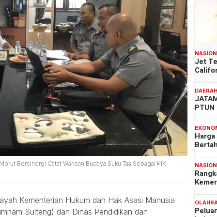
NASIO
Jet T
Califo
DAERA
JATAM
PTUN 
EKONO
Harga
Berta
rut Bersinergi Catat Warisan Budaya Suku Taa Sebagai KIK.
NASIO
Rangk
Kemer
ayah Kementerian Hukum dan Hak Asasi Manusia
OLAHR
Pelua
mham Sulteng) dan Dinas Pendidikan dan