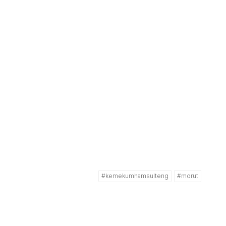
#kemekumhamsulteng
#morut