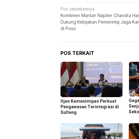
Navigasi
Pos sebelumnya
Komitmen Mantan Napiter Chandra Ha
pos
Dukung Kebijakan Pemerintaj Jaga Ka
di Poso
POS TERKAIT
Gege
Itjen Kemenimipas Perkuat
Senj
Pengawasan Terintegrasi di
Seko
Sulteng