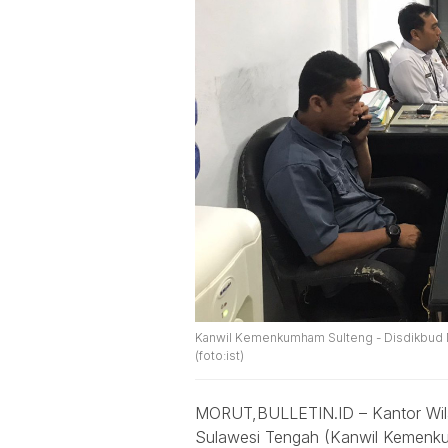
Kanwil Kemenkumham Sulteng - Disdikbud Mo
(foto:ist)
MORUT,BULLETIN.ID – Kantor Wil
Sulawesi Tengah (Kanwil Kemenku