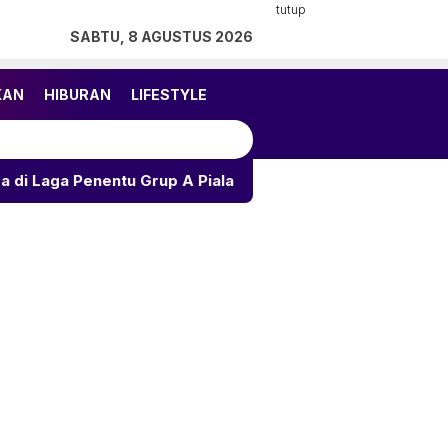
tutup
SABTU, 8 AGUSTUS 2026
KAN
HIBURAN
LIFESTYLE
Grup A Piala AFF 2026
Ramalan Asmara 12 Zodiak: Pe