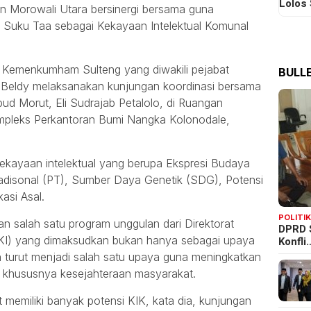
Lolos
 Morowali Utara bersinergi bersama guna
 Suku Taa sebagai Kekayaan Intelektual Komunal
il Kemenkumham Sulteng yang diwakili pejabat
BULLE
dan Beldy melaksanakan kunjungan koordinasi bersama
d Morut, Eli Sudrajab Petalolo, di Ruangan
ompleks Perkantoran Bumi Nangka Kolonodale,
kekayaan intelektual yang berupa Ekspresi Budaya
radisonal (PT), Sumber Daya Genetik (SDG), Potensi
kasi Asal.
POLITI
 salah satu program unggulan dari Direktorat
DPRD 
JKI) yang dimaksudkan bukan hanya sebagai upaya
Konfli
 turut menjadi salah satu upaya guna meningkatkan
 khususnya kesejahteraan masyarakat.
memiliki banyak potensi KIK, kata dia, kunjungan