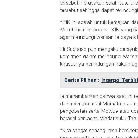
tersebut merupakan salah satu ti
tersebut sehingga dapat terlindung
“KIK ini adalah untuk kemajuan da
Morut memiliki potensi KIK yang b
agar melindungi warisan budaya ki
Eli Sudrajab pun mengaku bersyuku
komitmen dalam melindungi warisan
khususnya perlindungan hukum agar
Berita Pilihan :
Interpol Terbi
Ia menambahkan bahwa saat ini te
dunia berupa ritual Momata atau ri
pengobatan serta Mowue atau upac
berasal dari adat istiadat suku Taa.
“Kita sangat senang, bisa bersiner
menjadi perhatian dunia, banyak w