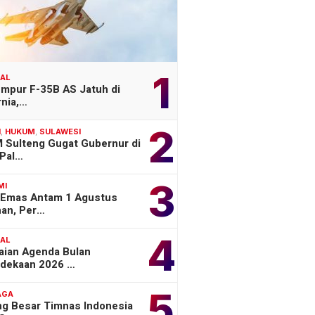
1
NAL
empur F-35B AS Jatuh di
rnia,…
2
H
,
HUKUM
,
SULAWESI
 Sulteng Gugat Gubernur di
Pal…
3
MI
 Emas Antam 1 Agustus
han, Per…
4
NAL
aian Agenda Bulan
dekaan 2026 …
5
AGA
ng Besar Timnas Indonesia