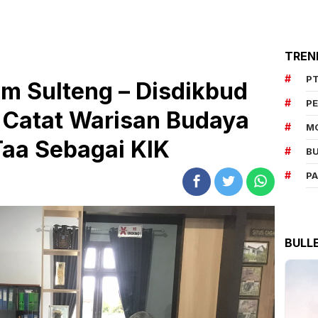
TREN
PT
 Sulteng – Disdikbud
P
i Catat Warisan Budaya
M
aa Sebagai KIK
BU
P
BULL