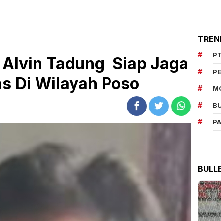
TREN
PT
 Alvin Tadung Siap Jaga
P
s Di Wilayah Poso
M
BU
P
BULL