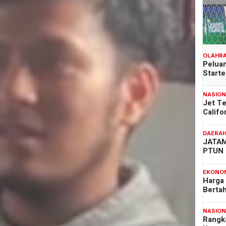
OLAHR
Peluan
Start
NASIO
Jet T
Califo
DAERA
JATAM
PTUN 
EKONO
Harga
Berta
NASIO
Rangk