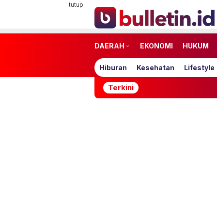
Loncat
tutup
ke
konten
DAERAH
EKONOMI
HUKUM
Hiburan
Kesehatan
Lifestyle
Terkini
Utang Kopdes Me