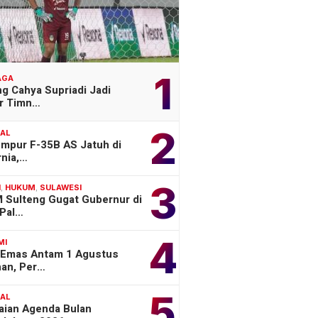
1
AGA
g Cahya Supriadi Jadi
er Timn…
2
NAL
empur F-35B AS Jatuh di
rnia,…
3
H
,
HUKUM
,
SULAWESI
 Sulteng Gugat Gubernur di
Pal…
4
MI
 Emas Antam 1 Agustus
han, Per…
5
NAL
aian Agenda Bulan