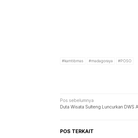
#kamtibmas
#madagoraya
#POSO
Navigasi
Pos sebelumnya
Duta Wisata Sulteng Luncurkan DWS 
pos
POS TERKAIT