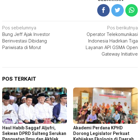
Navigasi
Pos sebelumnya
Pos berikutnya
Bung Jeff Ajak Investor
Operator Telekomunikasi
pos
Berinvestasi Dibidang
Indonesia Hadirkan Tiga
Pariwisata di Morut
Layanan API GSMA Open
Gateway Initiative
POS TERKAIT
Haul Habib Saggaf Aljufri,
Akademi Perdana KPHD
Sekwan DPRD Sulteng Serukan
Dorong Legislator Perkuat
Penguatan Ilmu dan Akhlak
Kebijakan Ekologis di Daerah