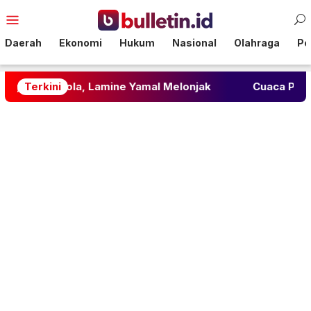
Loncat
Menu
ke
Mobile
konten
Daerah
Ekonomi
Hukum
Nasional
Olahraga
Pol
ola, Lamine Yamal Melonjak
Terkini
Cuaca Panas Bikin Cepat