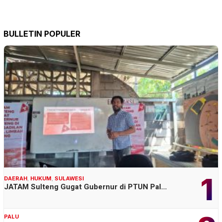
BULLETIN POPULER
1
DAERAH
,
HUKUM
,
SULAWESI
JATAM Sulteng Gugat Gubernur di PTUN Pal…
PALU