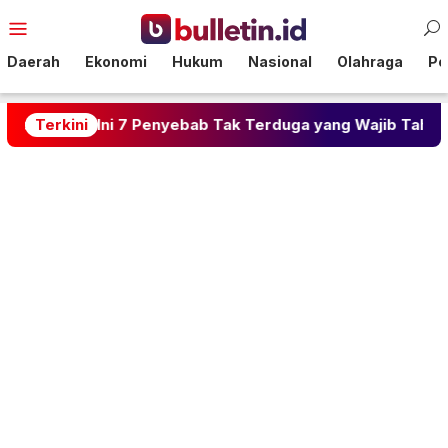
Loncat
Menu
ke
Mobile
konten
Daerah
Ekonomi
Hukum
Nasional
Olahraga
Pol
 Ini 7 Penyebab Tak Terduga yang Wajib Tahu
Terkini
Raphi