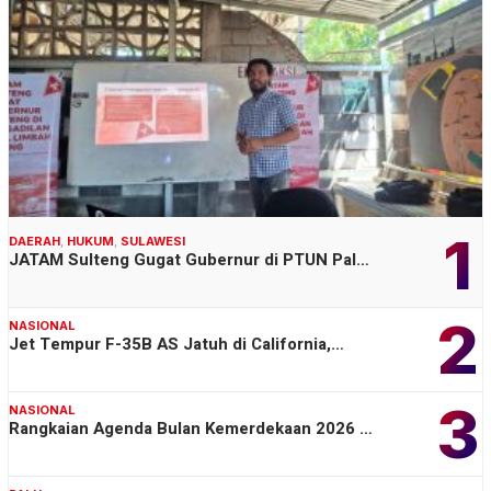
1
DAERAH
,
HUKUM
,
SULAWESI
JATAM Sulteng Gugat Gubernur di PTUN Pal…
2
NASIONAL
Jet Tempur F-35B AS Jatuh di California,…
3
NASIONAL
Rangkaian Agenda Bulan Kemerdekaan 2026 …