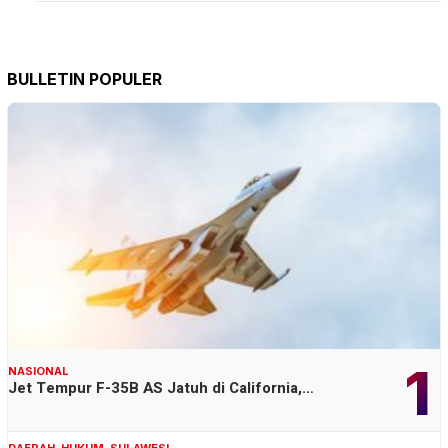
BULLETIN POPULER
1
NASIONAL
Jet Tempur F-35B AS Jatuh di California,…
DAERAH
,
HUKUM
,
SULAWESI