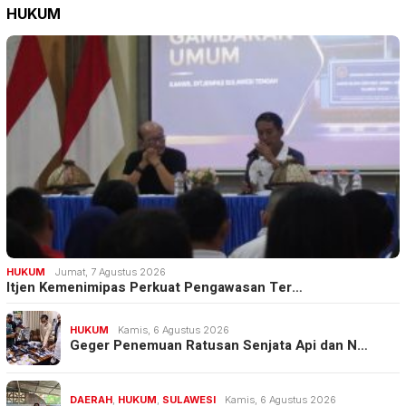
HUKUM
HUKUM
Jumat, 7 Agustus 2026
Itjen Kemenimipas Perkuat Pengawasan Ter…
HUKUM
Kamis, 6 Agustus 2026
Geger Penemuan Ratusan Senjata Api dan N…
DAERAH
,
HUKUM
,
SULAWESI
Kamis, 6 Agustus 2026