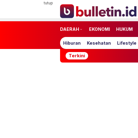
Loncat
tutup
ke
konten
DAERAH
EKONOMI
HUKUM
Hiburan
Kesehatan
Lifestyle
Terkini
Syarat Me