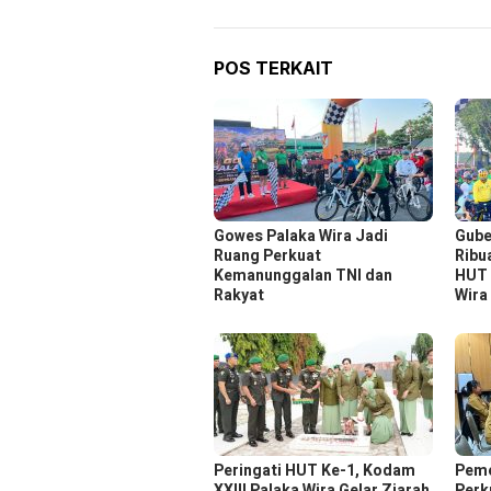
POS TERKAIT
Gowes Palaka Wira Jadi
Gube
Ruang Perkuat
Ribu
Kemanunggalan TNI dan
HUT 
Rakyat
Wira
Peringati HUT Ke-1, Kodam
Peme
XXIII Palaka Wira Gelar Ziarah
Perk