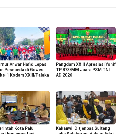
rnur Anwar Hafid Lepas
Pangdam XXIII Apresiasi Yonif
an Pesepeda di Gowes
TP 873/MM Juara PSM TNI
ke-1 Kodam XXIII/Palaka
AD 2026
rintah Kota Palu
Kakanwil Ditjenpas Sulteng
uat Implementasi
Jalin Kolaborasi Hukum Adat