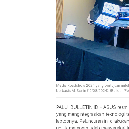
Media Roadshow 2024 yang bertujuan untu
berbasis AI. Senin (12/08/2024). (Bulletin/Fo
PALU, BULLETIN.ID – ASUS resmi 
yang mengintegrasikan teknologi t
laptopnya. Peluncuran ini dilaku
untuk mempermudah masyarakat Ind