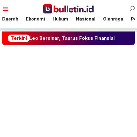
Loncat
Menu
ke
Mobile
konten
Daerah
Ekonomi
Hukum
Nasional
Olahraga
Pol
026: Leo Bersinar, Taurus Fokus Finansial
Terkini
Herdman 