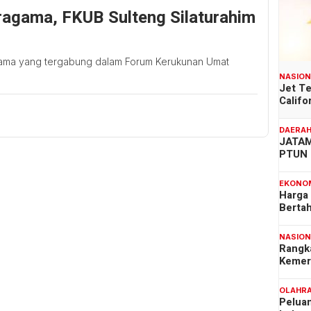
ragama, FKUB Sulteng Silaturahim
gama yang tergabung dalam Forum Kerukunan Umat
NASIO
Jet T
Califo
DAERA
JATAM
PTUN 
EKONO
Harga
Berta
NASIO
Rangk
Kemer
OLAHR
Pelua