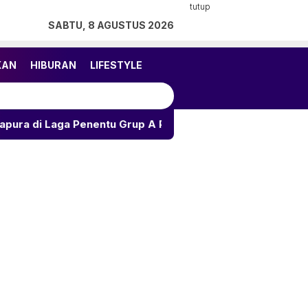
tutup
SABTU, 8 AGUSTUS 2026
KAN
HIBURAN
LIFESTYLE
a Penentu Grup A Piala AFF 2026
Ramalan Asmara 12 