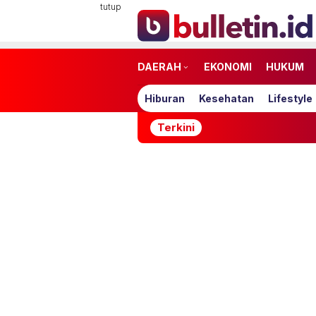
Loncat
tutup
ke
konten
DAERAH
EKONOMI
HUKUM
Hiburan
Kesehatan
Lifestyle
Terkini
Timnas