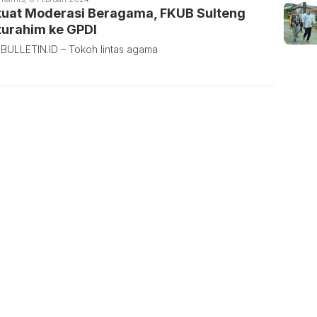
ulletin
kuat Moderasi Beragama, FKUB Sulteng
turahim ke GPDI
BULLETIN.ID – Tokoh lintas agama