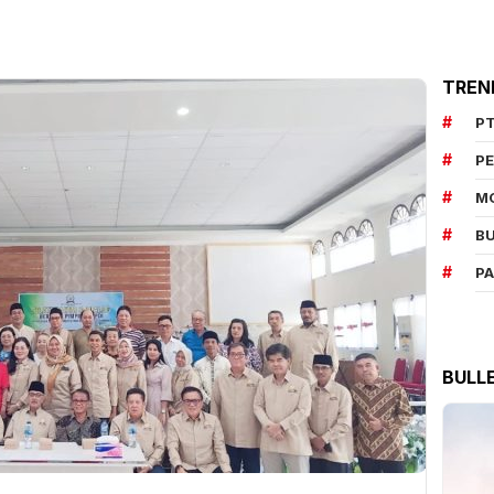
TREN
PT
P
M
BU
P
BULL