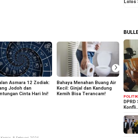
Lolos
BULLE
›
lan Asmara 12 Zodiak:
Bahaya Menahan Buang Air
Pemer
ang Jodoh dan
Kecil: Ginjal dan Kandung
Perlin
ntungan Cinta Hari Ini!
Kemih Bisa Terancam!
Data B
POLITI
Rampu
DPRD 
Konfli
edaksi
Kamis, 8 Februari 2024