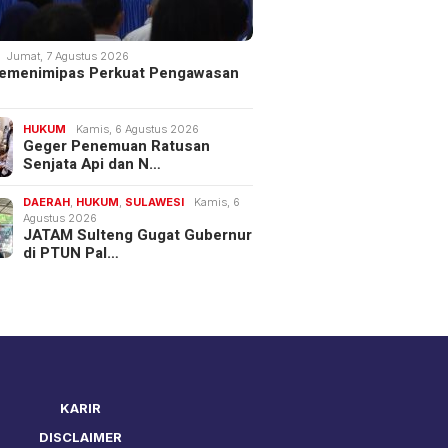
Jumat, 7 Agustus 2026
 Kemenimipas Perkuat Pengawasan
HUKUM
Kamis, 6 Agustus 2026
Geger Penemuan Ratusan
Senjata Api dan N…
DAERAH
,
HUKUM
,
SULAWESI
Kamis, 6
Agustus 2026
JATAM Sulteng Gugat Gubernur
di PTUN Pal…
KARIR
DISCLAIMER