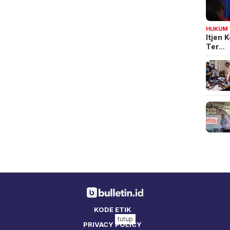
HUKUM
Itjen
Ter…
KODE ETIK
tutup
PRIVACY POLICY