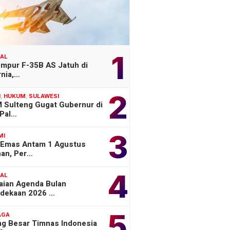
1
NAL
empur F-35B AS Jatuh di
rnia,…
2
H
,
HUKUM
,
SULAWESI
 Sulteng Gugat Gubernur di
Pal…
3
MI
 Emas Antam 1 Agustus
han, Per…
4
NAL
aian Agenda Bulan
dekaan 2026 …
5
AGA
ng Besar Timnas Indonesia