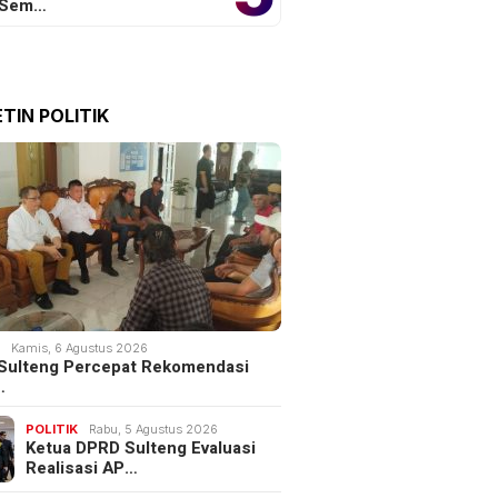
 Sem…
TIN POLITIK
intah Siapkan
Minuman Sehat untuk Hati,
sos Digital, Integrasi
Rahasia Detoks Alami yang
ansos Ditarget
Jarang Diketahui
K
Kamis, 6 Agustus 2026
ng Akhir 2026
Sulteng Percepat Rekomendasi
…
POLITIK
Rabu, 5 Agustus 2026
Ketua DPRD Sulteng Evaluasi
Realisasi AP…