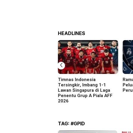
HEADLINES
‹
Timnas Indonesia
Rama
Tersingkir, Imbang 1-1
Pelu
Lawan Singapura di Laga
Peru
Penentu Grup A Piala AFF
2026
TAG:
#GPID
R
PALU