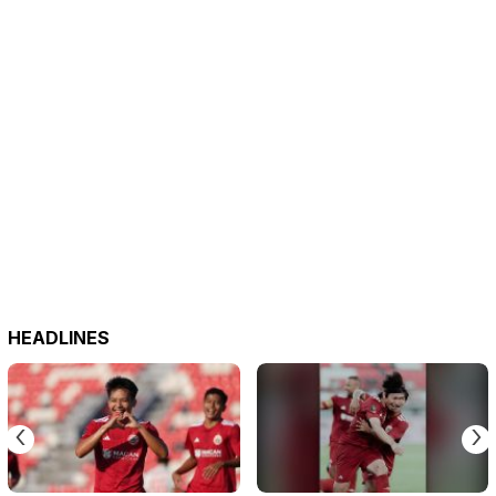
HEADLINES
‹
›