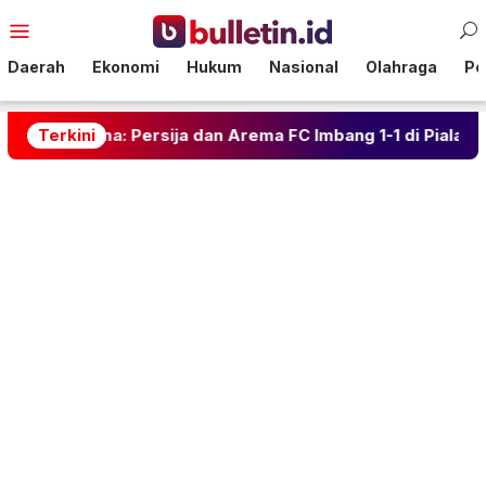
Loncat
Menu
ke
Mobile
konten
Daerah
Ekonomi
Hukum
Nasional
Olahraga
Pol
ertama: Persija dan Arema FC Imbang 1-1 di Piala Presiden
Terkini