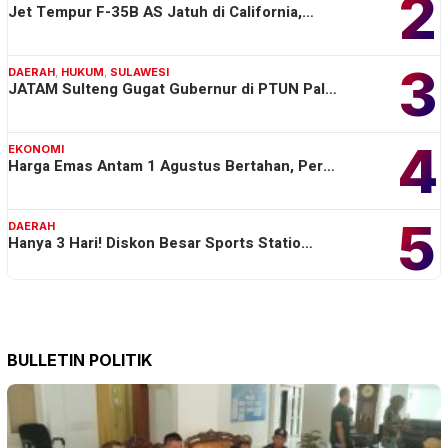
2
Jet Tempur F-35B AS Jatuh di California,…
3
DAERAH
,
HUKUM
,
SULAWESI
JATAM Sulteng Gugat Gubernur di PTUN Pal…
4
EKONOMI
Harga Emas Antam 1 Agustus Bertahan, Per…
5
DAERAH
Hanya 3 Hari! Diskon Besar Sports Statio…
BULLETIN POLITIK