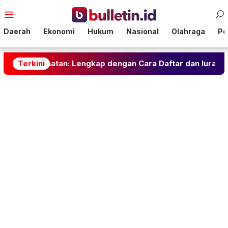
Loncat
Menu
ke
Mobile
konten
Daerah
Ekonomi
Hukum
Nasional
Olahraga
Pol
sehatan: Lengkap dengan Cara Daftar dan Iuran Terbaru
Terkini