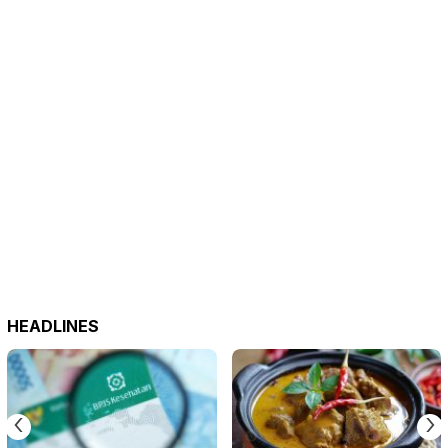
HEADLINES
‹
›