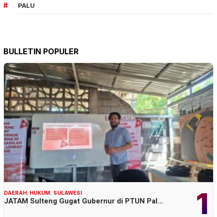
PALU
BULLETIN POPULER
1
DAERAH
,
HUKUM
,
SULAWESI
JATAM Sulteng Gugat Gubernur di PTUN Pal…