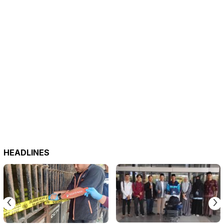
HEADLINES
‹
›