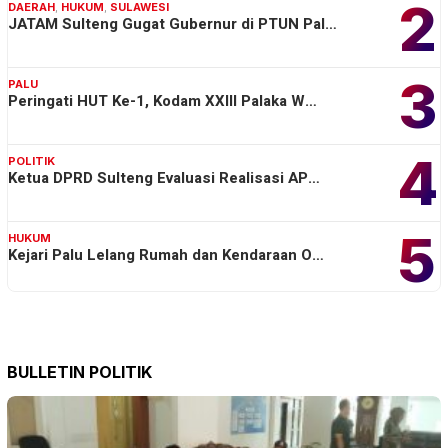
2
DAERAH
,
HUKUM
,
SULAWESI
JATAM Sulteng Gugat Gubernur di PTUN Pal…
3
PALU
Peringati HUT Ke-1, Kodam XXIII Palaka W…
4
POLITIK
Ketua DPRD Sulteng Evaluasi Realisasi AP…
5
HUKUM
Kejari Palu Lelang Rumah dan Kendaraan O…
BULLETIN POLITIK