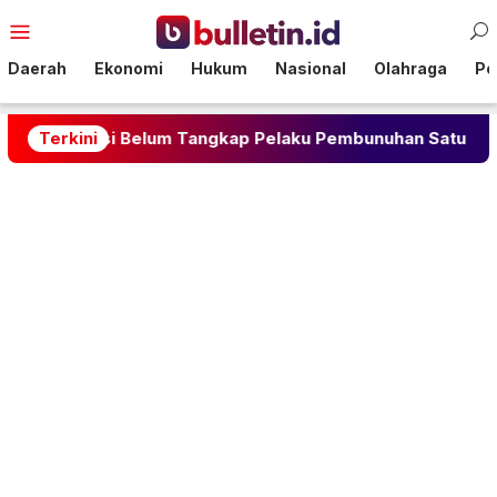
Loncat
Menu
ke
Mobile
konten
Daerah
Ekonomi
Hukum
Nasional
Olahraga
Pol
Polisi Belum Tangkap Pelaku Pembunuhan Satu Keluarga d
Terkini