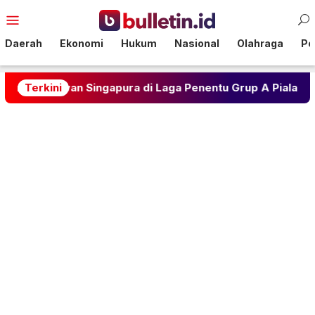
Loncat
Menu
ke
Mobile
konten
Daerah
Ekonomi
Hukum
Nasional
Olahraga
Pol
n Singapura di Laga Penentu Grup A Piala AFF 2026
Terkini