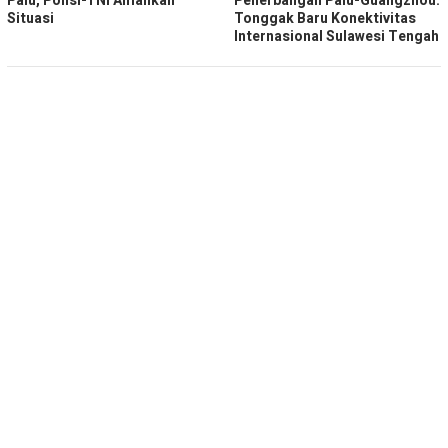
Palu, Polisi-TNI Amankan
Penerbangan Palu-Guangzhou:
Situasi
Tonggak Baru Konektivitas
Internasional Sulawesi Tengah