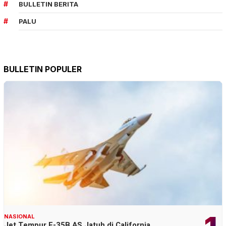
BULLETIN BERITA
PALU
BULLETIN POPULER
NASIONAL
Jet Tempur F-35B AS Jatuh di California,…