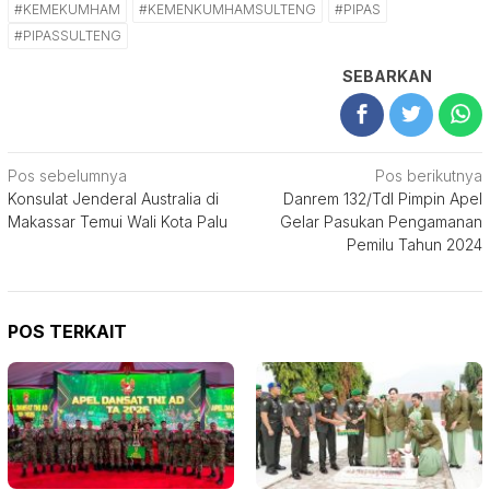
#KEMEKUMHAM
#KEMENKUMHAMSULTENG
#PIPAS
#PIPASSULTENG
SEBARKAN
Navigasi
Pos sebelumnya
Pos berikutnya
Konsulat Jenderal Australia di
Danrem 132/Tdl Pimpin Apel
pos
Makassar Temui Wali Kota Palu
Gelar Pasukan Pengamanan
Pemilu Tahun 2024
POS TERKAIT