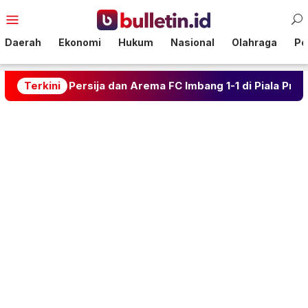
Loncat
Menu
ke
Mobile
konten
Daerah
Ekonomi
Hukum
Nasional
Olahraga
Pol
tama: Persija dan Arema FC Imbang 1-1 di Piala Presiden
Terkini