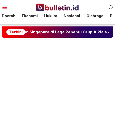
Loncat
Menu
ke
Mobile
konten
Daerah
Ekonomi
Hukum
Nasional
Olahraga
Pol
 Singapura di Laga Penentu Grup A Piala AFF 2026
Terkini