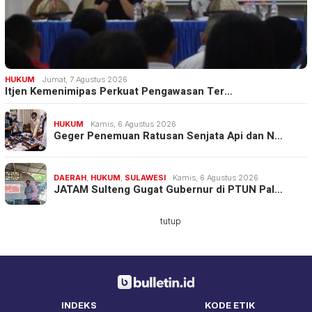
HUKUM
Jumat, 7 Agustus 2026
Itjen Kemenimipas Perkuat Pengawasan Ter…
HUKUM
Kamis, 6 Agustus 2026
Geger Penemuan Ratusan Senjata Api dan N…
DAERAH
,
HUKUM
,
SULAWESI
Kamis, 6 Agustus 2026
JATAM Sulteng Gugat Gubernur di PTUN Pal…
tutup
INDEKS
KODE ETIK