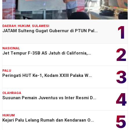
1
DAERAH
,
HUKUM
,
SULAWESI
JATAM Sulteng Gugat Gubernur di PTUN Pal…
2
NASIONAL
Jet Tempur F-35B AS Jatuh di California,…
3
PALU
Peringati HUT Ke-1, Kodam XXIII Palaka W…
4
OLAHRAGA
Susunan Pemain Juventus vs Inter Resmi D…
5
HUKUM
Kejari Palu Lelang Rumah dan Kendaraan O…