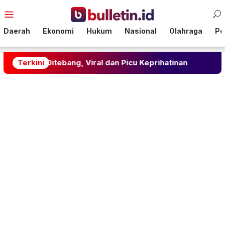
Loncat
Menu
ke
Mobile
konten
Daerah
Ekonomi
Hukum
Nasional
Olahraga
Pol
bang, Viral dan Picu Keprihatinan
Terkini
Viral! Dua Wani