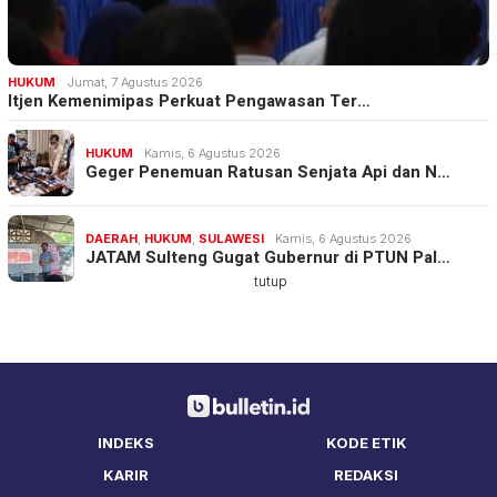
HUKUM
Jumat, 7 Agustus 2026
Itjen Kemenimipas Perkuat Pengawasan Ter…
HUKUM
Kamis, 6 Agustus 2026
Geger Penemuan Ratusan Senjata Api dan N…
DAERAH
,
HUKUM
,
SULAWESI
Kamis, 6 Agustus 2026
JATAM Sulteng Gugat Gubernur di PTUN Pal…
tutup
INDEKS
KODE ETIK
KARIR
REDAKSI