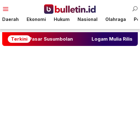
Loncat
Menu
ke
Mobile
konten
Daerah
Ekonomi
Hukum
Nasional
Olahraga
Pol
 Pasar Susumbolan
Terkini
Logam Mulia Rilis Seri Kemerde