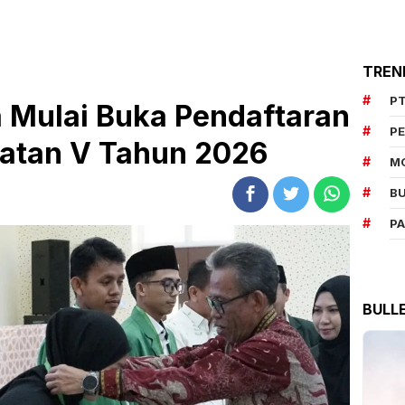
TREN
PT
 Mulai Buka Pendaftaran
P
atan V Tahun 2026
M
BU
P
BULL