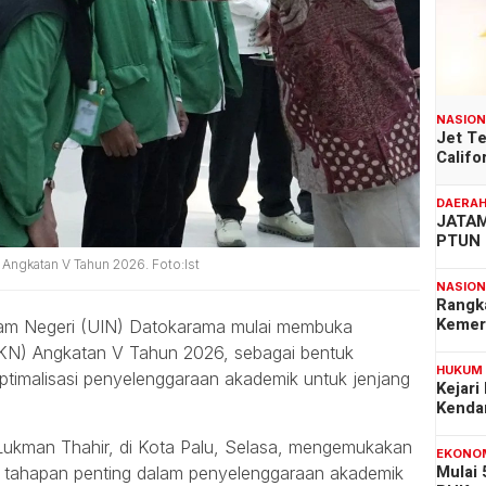
NASIO
Jet T
Califo
DAERA
JATAM
PTUN 
Angkatan V Tahun 2026. Foto:Ist
NASIO
Rangk
Kemer
slam Negeri (UIN) Datokarama mulai membuka
KKN) Angkatan V Tahun 2026, sebagai bentuk
HUKUM
timalisasi penyelenggaraan akademik untuk jenjang
Kejari
Kenda
Lukman Thahir, di Kota Palu, Selasa, mengemukakan
EKONO
Mulai
tahapan penting dalam penyelenggaraan akademik