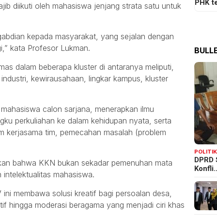
PHK t
ajib diikuti oleh mahasiswa jenjang strata satu untuk
ngabdian kepada masyarakat, yang sejalan dengan
gi,” kata Profesor Lukman.
BULLE
s dalam beberapa kluster di antaranya meliputi,
 industri, kewirausahaan, lingkar kampus, kluster
g mahasiswa calon sarjana, menerapkan ilmu
ngku perkuliahan ke dalam kehidupan nyata, serta
alam kerjasama tim, pemecahan masalah (problem
POLITI
DPRD 
nkan bahwa KKN bukan sekadar pemenuhan mata
Konfli
 intelektualitas mahasiswa.
ini membawa solusi kreatif bagi persoalan desa,
tif hingga moderasi beragama yang menjadi ciri khas