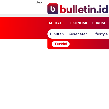
Loncat
tutup
ke
konten
DAERAH
EKONOMI
HUKUM
Hiburan
Kesehatan
Lifestyle
Terkini