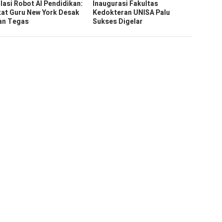
lasi Robot AI Pendidikan:
Inaugurasi Fakultas
kat Guru New York Desak
Kedokteran UNISA Palu
an Tegas
Sukses Digelar