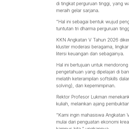
di tingkat perguruan tinggi, yang w
meraih gelar sarjana.
“Hal ini sebagai bentuk wujud pe
tuntutan tri dharma perguruan ting
KKN Angkatan V Tahun 2026 dikema
kluster moderasi beragama, lingkar
litersi keuangan dan sebagainya.
Hal ini bertujuan untuk mendoron
pengetahuan yang dipelajari di ba
melatih keterampilan softskills d
solving), dan kepemimpinan.
Rektor Profesor Lukman meneka
kuliah, melainkan ajang pembuktian
“Kami ingin mahasiswa Angkatan V 
mulai dari penguatan ekonomi krea
kampus kita,” ungkapnya.