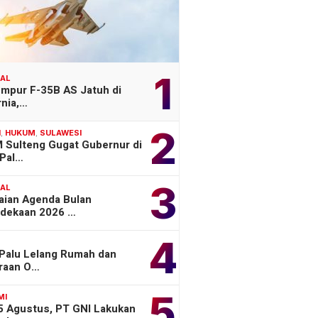
1
NAL
empur F-35B AS Jatuh di
rnia,…
2
H
,
HUKUM
,
SULAWESI
 Sulteng Gugat Gubernur di
Pal…
3
NAL
aian Agenda Bulan
dekaan 2026 …
4
 Palu Lelang Rumah dan
raan O…
5
MI
 5 Agustus, PT GNI Lakukan