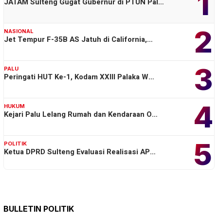
1
JATAM Sulteng Gugat Gubernur di PTUN Pal…
2
NASIONAL
Jet Tempur F-35B AS Jatuh di California,…
3
PALU
Peringati HUT Ke-1, Kodam XXIII Palaka W…
4
HUKUM
Kejari Palu Lelang Rumah dan Kendaraan O…
5
POLITIK
Ketua DPRD Sulteng Evaluasi Realisasi AP…
BULLETIN POLITIK