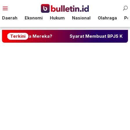
Loncat
Menu
ke
Mobile
konten
Daerah
Ekonomi
Hukum
Nasional
Olahraga
Pol
apa Mereka?
Terkini
Syarat Membuat BPJS Kesehatan: Lengka