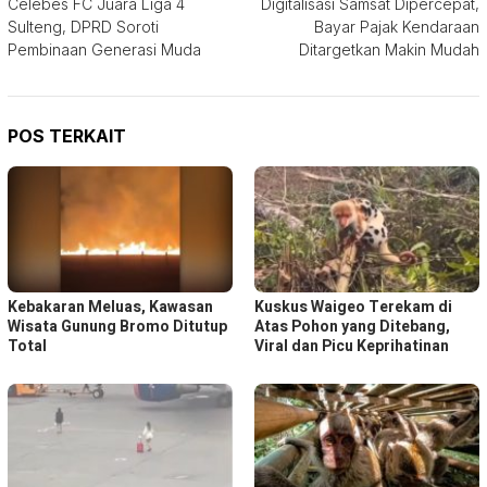
Celebes FC Juara Liga 4
Digitalisasi Samsat Dipercepat,
pos
Sulteng, DPRD Soroti
Bayar Pajak Kendaraan
Pembinaan Generasi Muda
Ditargetkan Makin Mudah
POS TERKAIT
Kebakaran Meluas, Kawasan
Kuskus Waigeo Terekam di
Wisata Gunung Bromo Ditutup
Atas Pohon yang Ditebang,
Total
Viral dan Picu Keprihatinan