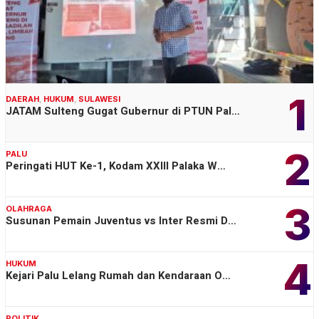
1
DAERAH
,
HUKUM
,
SULAWESI
JATAM Sulteng Gugat Gubernur di PTUN Pal…
2
PALU
Peringati HUT Ke-1, Kodam XXIII Palaka W…
3
OLAHRAGA
Susunan Pemain Juventus vs Inter Resmi D…
4
HUKUM
Kejari Palu Lelang Rumah dan Kendaraan O…
POLITIK