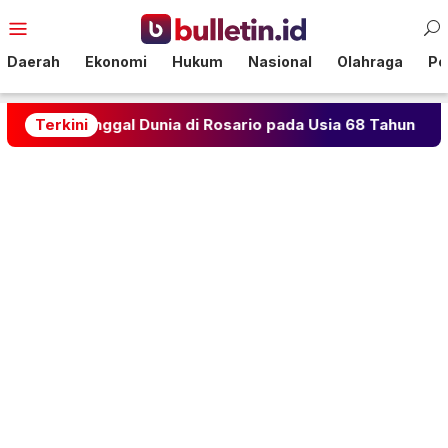
Loncat
Menu
ke
Mobile
konten
Daerah
Ekonomi
Hukum
Nasional
Olahraga
Pol
nggal Dunia di Rosario pada Usia 68 Tahun
Terkini
Naykilla 