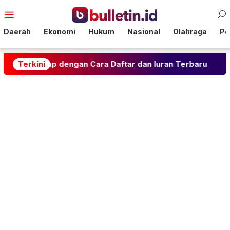
Loncat
Menu
ke
Mobile
konten
Daerah
Ekonomi
Hukum
Nasional
Olahraga
Pol
dengan Cara Daftar dan Iuran Terbaru
Terkini
Rahasia Gul