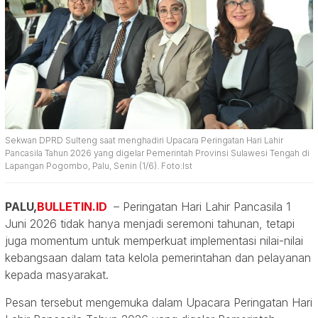
Sekwan DPRD Sulteng saat menghadiri Upacara Peringatan Hari Lahir
Pancasila Tahun 2026 yang digelar Pemerintah Provinsi Sulawesi Tengah di
Lapangan Pogombo, Palu, Senin (1/6). Foto:Ist
PALU,
BULLETIN.ID
– Peringatan Hari Lahir Pancasila 1
Juni 2026 tidak hanya menjadi seremoni tahunan, tetapi
juga momentum untuk memperkuat implementasi nilai-nilai
kebangsaan dalam tata kelola pemerintahan dan pelayanan
kepada masyarakat.
Pesan tersebut mengemuka dalam Upacara Peringatan Hari