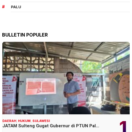
PALU
BULLETIN POPULER
1
DAERAH
,
HUKUM
,
SULAWESI
JATAM Sulteng Gugat Gubernur di PTUN Pal…