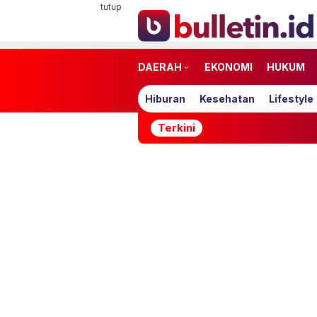
Loncat
tutup
ke
konten
DAERAH
EKONOMI
HUKUM
Hiburan
Kesehatan
Lifestyle
Terkini