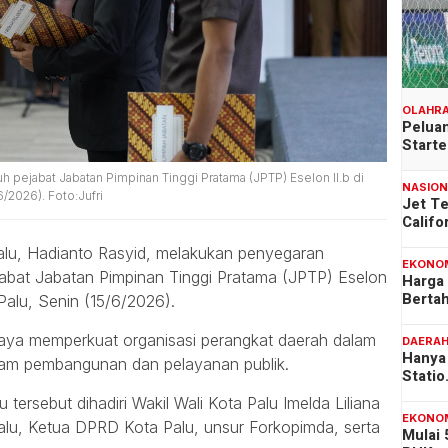
OLAHR
Peluan
Start
juh pejabat Jabatan Pimpinan Tinggi Pratama (JPTP) Eselon II.b di
NASIO
/2026). Foto:Jufri
Jet T
Califo
alu, Hadianto Rasyid, melakukan penyegaran
EKONO
ejabat Jabatan Pimpinan Tinggi Pratama (JPTP) Eselon
Harga
Berta
 Palu, Senin (15/6/2026).
upaya memperkuat organisasi perangkat daerah dalam
DAERA
Hanya 
ram pembangunan dan pelayanan publik.
Stati
 tersebut dihadiri Wakil Wali Kota Palu Imelda Liliana
EKONO
alu, Ketua DPRD Kota Palu, unsur Forkopimda, serta
Mulai