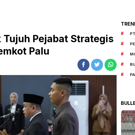
TREN
PT
 Tujuh Pejabat Strategis
P
emkot Palu
M
BU
P
BULL