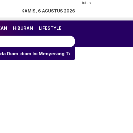
tutup
KAMIS, 6 AGUSTUS 2026
KAN
HIBURAN
LIFESTYLE
Ini Menyerang Tubuh
KOTAK Akhiri 18 Tahun dengan 