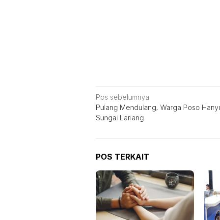
Navigasi
Pos sebelumnya
Pulang Mendulang, Warga Poso Hanyu
pos
Sungai Lariang
POS TERKAIT