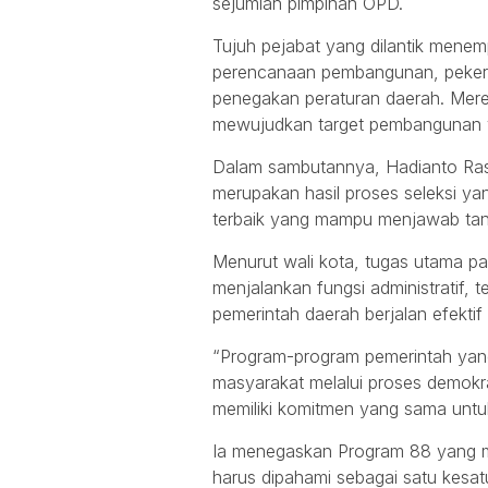
sejumlah pimpinan OPD.
Tujuh pejabat yang dilantik menempa
perencanaan pembangunan, peker
penegakan peraturan daerah. Mer
mewujudkan target pembangunan ya
Dalam sambutannya, Hadianto Ras
merupakan hasil proses seleksi ya
terbaik yang mampu menjawab ta
Menurut wali kota, tugas utama pa
menjalankan fungsi administratif, t
pemerintah daerah berjalan efekti
“Program-program pemerintah yan
masyarakat melalui proses demokra
memiliki komitmen yang sama unt
Ia menegaskan Program 88 yang 
harus dipahami sebagai satu kesat