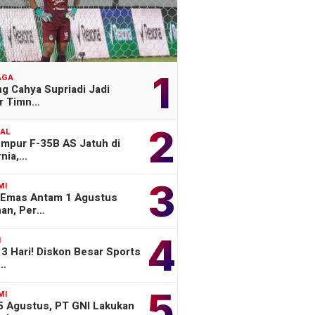
1
AGA
g Cahya Supriadi Jadi
er Timn…
2
NAL
empur F-35B AS Jatuh di
rnia,…
3
MI
 Emas Antam 1 Agustus
han, Per…
4
H
3 Hari! Diskon Besar Sports
o…
5
MI
 5 Agustus, PT GNI Lakukan