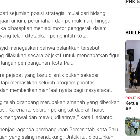
PHK t
ti sejumlah posisi strategis, mulai dari bidang
jaan umum, perumahan dan permukiman, hingga
eka diharapkan menjadi motor penggerak dalam
BULLE
ng telah ditetapkan pemerintah kota.
yid menegaskan bahwa pelantikan tersebut
ng dilakukan secara objektif untuk mendapatkan figur
ntangan pembangunan Kota Palu.
ra pejabat yang baru dilantik bukan sekadar
etapi memastikan seluruh program prioritas
f dan memberikan manfaat nyata bagi masyarakat.
POLITI
g telah dirancang merupakan amanah yang diberikan
Ketua 
AP…
si. Karena itu seluruh perangkat daerah harus
uk mengawal dan mewujudkannya,” kata Hadianto.
menjadi agenda pembangunan Pemerintah Kota Palu
uan yang saling mendukung. Untuk itu, dibutuhkan