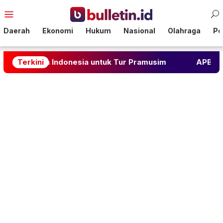
Loncat
Menu
ke
Mobile
konten
Daerah
Ekonomi
Hukum
Nasional
Olahraga
Pol
Indonesia untuk Tur Pramusim
Terkini
APBN Tanggung Utang