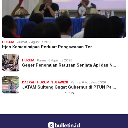
HUKUM
Jumat, 7 Agustus 2026
Itjen Kemenimipas Perkuat Pengawasan Ter…
HUKUM
Kamis, 6 Agustus 2026
Geger Penemuan Ratusan Senjata Api dan N…
DAERAH
,
HUKUM
,
SULAWESI
Kamis, 6 Agustus 2026
JATAM Sulteng Gugat Gubernur di PTUN Pal…
tutup