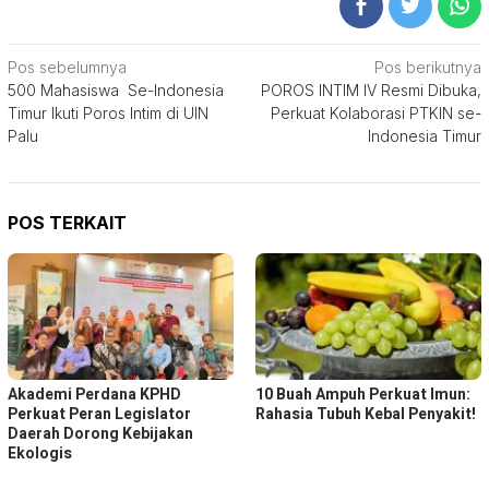
Navigasi
Pos sebelumnya
Pos berikutnya
500 Mahasiswa Se-Indonesia
POROS INTIM IV Resmi Dibuka,
pos
Timur Ikuti Poros Intim di UIN
Perkuat Kolaborasi PTKIN se-
Palu
Indonesia Timur
POS TERKAIT
Akademi Perdana KPHD
10 Buah Ampuh Perkuat Imun:
Perkuat Peran Legislator
Rahasia Tubuh Kebal Penyakit!
Daerah Dorong Kebijakan
Ekologis