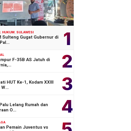
1
H
,
HUKUM
,
SULAWESI
 Sulteng Gugat Gubernur di
Pal…
2
NAL
empur F-35B AS Jatuh di
rnia,…
3
ati HUT Ke-1, Kodam XXIII
a W…
4
 Palu Lelang Rumah dan
raan O…
5
AGA
an Pemain Juventus vs