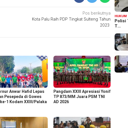
Pos berikutnya
HUKUM
Kota Palu Raih PDP Tingkat Sulteng Tahun
Polisi
2023
T…
rnur Anwar Hafid Lepas
Pangdam XXIII Apresiasi Yonif
an Pesepeda di Gowes
TP 873/MM Juara PSM TNI
ke-1 Kodam XXIII/Palaka
AD 2026