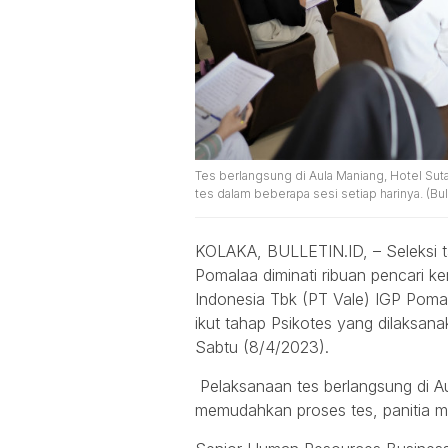
Tes berlangsung di Aula Maniang, Hotel Sut
tes dalam beberapa sesi setiap harinya. (Bull
KOLAKA, BULLETIN.ID, – Seleksi ta
Pomalaa diminati ribuan pencari ke
Indonesia Tbk (PT Vale) IGP Poma
ikut tahap Psikotes yang dilaksana
Sabtu (8/4/2023).
Pelaksanaan tes berlangsung di A
memudahkan proses tes, panitia me