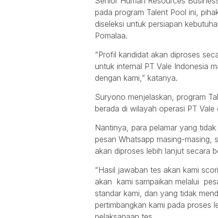
Senior Human Resources Business
pada program Talent Pool ini, pih
diseleksi untuk persiapan kebutuha
Pomalaa.
“Profil kandidat akan diproses se
untuk internal PT Vale Indonesia 
dengan kami,” katanya.
Suryono menjelaskan, program Tal
berada di wilayah operasi PT Vale
Nantinya, para pelamar yang tidak l
pesan Whatsapp masing-masing, se
akan diproses lebih lanjut secara b
“Hasil jawaban tes akan kami sco
akan kami sampaikan melalui pes
standar kami, dan yang tidak me
pertimbangkan kami pada proses le
pelaksanaan tes.