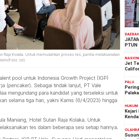
DAERA
JATAM
PTUN 
an Raja Kolaka. Untuk memudahkan proses tes, panitia melaksanakan
NASIO
etin/Foto: Ist)
Jet T
Califo
lent pool untuk Indonesia Growth Project (IGP)
PALU
rja (pencaker). Sebagai tindak lanjut, PT Vale
Pering
Palak
laa mengundang para kandidat yang terseleksi untuk
kan selama tiga hari, yakni Kamis (6/4/2023) hingga
HUKUM
Kejari
Kenda
ula Maniang, Hotel Sutan Raja Kolaka. Untuk
laksanakan tes dalam beberapa sesi setiap harinya.
OLAHR
Susun