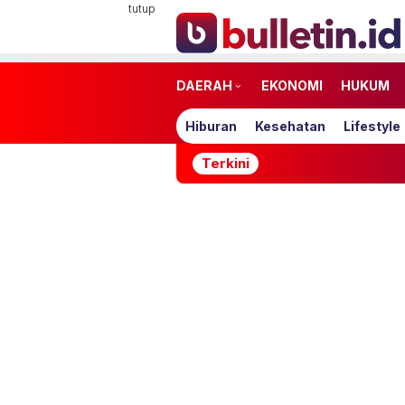
Loncat
tutup
ke
konten
DAERAH
EKONOMI
HUKUM
Hiburan
Kesehatan
Lifestyle
Terkini
iP