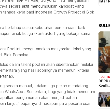
 Partner, IGP PT Vale, Suryono Hadi mengatakan,
Inter
aknya secara aktif mengumpulkan kandidat yang
n tenaga kerja bagi Indonesia Growth Project di Blok
BULLE
cara bertahap sesuai kebutuhan perusahaan, baik
maupun pihak ketiga (kontraktor) yang bekerja sama
ent Pool ini mengutamakan masyarakat lokal yang
 di Blok Pomalaa.
ulus dalam talent pool ini akan diberitahukan melalui
mentara yang hasil scoringnya memenuhi kriteria
ertahap.
POLITI
DPRD 
Konfli
ring secara manual, dalam tiga pekan mendatang
an WhatsApp . Sementara, bagi yang tidak memenuhi
ndapatkan pengumuman akan menjadi bahan
bih lanjut,” paparnya di hadapan para peserta usai