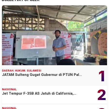
1
DAERAH
,
HUKUM
,
SULAWESI
JATAM Sulteng Gugat Gubernur di PTUN Pal…
2
NASIONAL
Jet Tempur F-35B AS Jatuh di California,…
NASIONAL