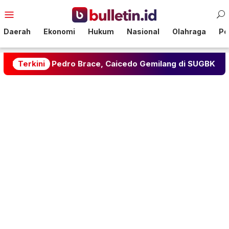
Loncat
Menu
ke
Mobile
konten
Daerah
Ekonomi
Hukum
Nasional
Olahraga
Pol
ao Pedro Brace, Caicedo Gemilang di SUGBK
Terkini
Jangan 