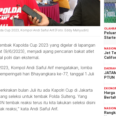
OLAHR
lda Cup 2023, Kompol Andi Saiful Arif.(Foto: Eddy Mahyudin)
Peluan
Start
bak Kapolda Cup 2023 yang digelar di lapangan
NASIO
t (9/6/2023), menjadi ajang pencarian bakat atlet
Jet T
Califo
 polri dan eksternal.
2023, Kompol Andi Saiful Arif mengatakan, lomba
DAERA
JATAM
mperingati hari Bhayangkara ke-77, tanggal 1 Juli
PTUN 
EKONO
perkirakan bulan Juli itu ada Kapolri Cup di Jakarta
Harga
ajang seleksi untuk tembak Polda Sulteng. Yang
Berta
N tembak reaksi terus itu kita lakukan seleksi disini
k reaksi,” kata Andi Saiful Arif.
NASIO
Rangk