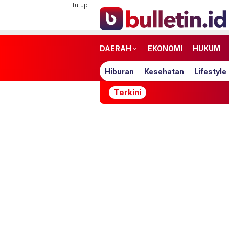
Loncat
tutup
ke
konten
DAERAH
EKONOMI
HUKUM
Hiburan
Kesehatan
Lifestyle
Terkini
Netflix R