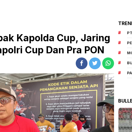
TREN
PT
k Kapolda Cup, Jaring
P
apolri Cup Dan Pra PON
M
BU
P
BULL