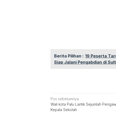
Berita Pilihan :
19 Peserta Tar
Siap Jalani Pengabdian di Sul
Navigasi
Pos sebelumnya
Wali kota Palu Lantik Sejumlah Penga
pos
Kepala Sekolah