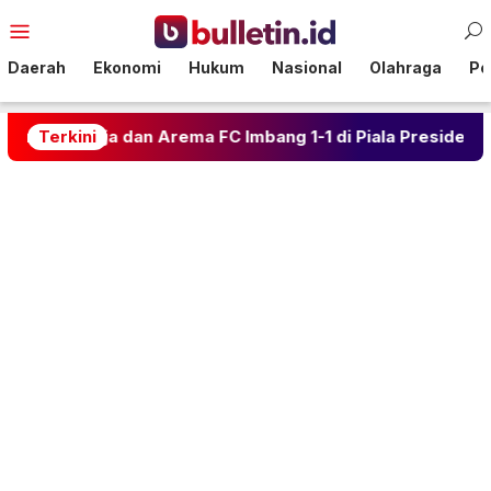
Loncat
Menu
ke
Mobile
konten
Daerah
Ekonomi
Hukum
Nasional
Olahraga
Pol
ja dan Arema FC Imbang 1-1 di Piala Presiden
Terkini
Kalah