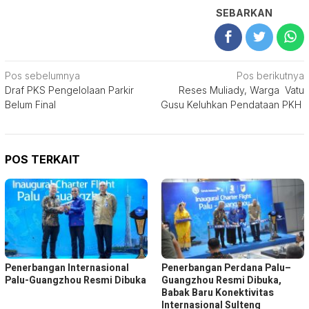
SEBARKAN
Navigasi
Pos sebelumnya
Pos berikutnya
Draf PKS Pengelolaan Parkir
Reses Muliady, Warga Vatu
pos
Belum Final
Gusu Keluhkan Pendataan PKH
POS TERKAIT
Penerbangan Internasional
Penerbangan Perdana Palu–
Palu-Guangzhou Resmi Dibuka
Guangzhou Resmi Dibuka,
Babak Baru Konektivitas
Internasional Sulteng