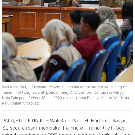
Wali Kota Palu, H. Hadianto Rasyid, SE secara resmi membuka Training of
Trainer (ToT) bagi seluruh pendamping OPD pemberi bantuan di wilayah
Kota Palu pada Selasa, 18 Juli 2023 di ruang rapat Bantaya Kantor Wali Kota
Palu.(bulletin/foto:ist)
PALU,BULLETIN.ID – Wali Kota Palu, H. Hadianto Rasyid,
SE secara resmi membuka Training of Trainer (ToT) bagi
seluruh pendamping OPD pemberi bantuan di wilayah Kota