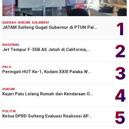
1
DAERAH
,
HUKUM
,
SULAWESI
JATAM Sulteng Gugat Gubernur di PTUN Pal…
2
NASIONAL
Jet Tempur F-35B AS Jatuh di California,…
3
PALU
Peringati HUT Ke-1, Kodam XXIII Palaka W…
4
HUKUM
Kejari Palu Lelang Rumah dan Kendaraan O…
5
POLITIK
Ketua DPRD Sulteng Evaluasi Realisasi AP…