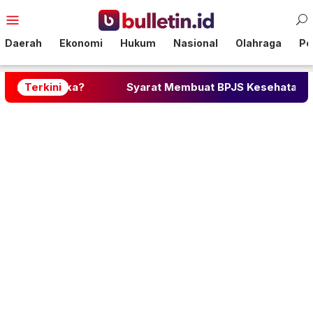
Loncat
Menu
ke
Mobile
konten
Daerah
Ekonomi
Hukum
Nasional
Olahraga
Pol
eka?
Terkini
Syarat Membuat BPJS Kesehatan: Lengkap deng