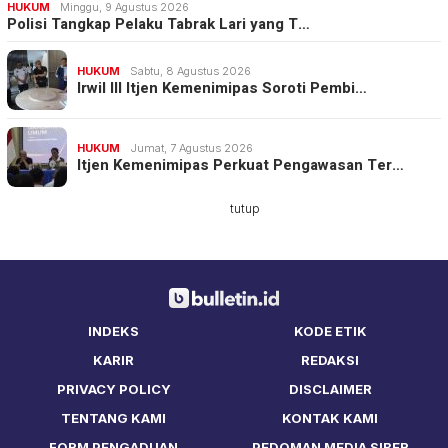
HUKUM
Minggu, 9 Agustus 2026
Polisi Tangkap Pelaku Tabrak Lari yang T…
HUKUM
Sabtu, 8 Agustus 2026
Irwil III Itjen Kemenimipas Soroti Pembi…
HUKUM
Jumat, 7 Agustus 2026
Itjen Kemenimipas Perkuat Pengawasan Ter…
tutup
INDEKS
KODE ETIK
KARIR
REDAKSI
PRIVACY POLICY
DISCLAIMER
TENTANG KAMI
KONTAK KAMI
FORM PENGADUAN
PEDOMAN MEDIA SIBER