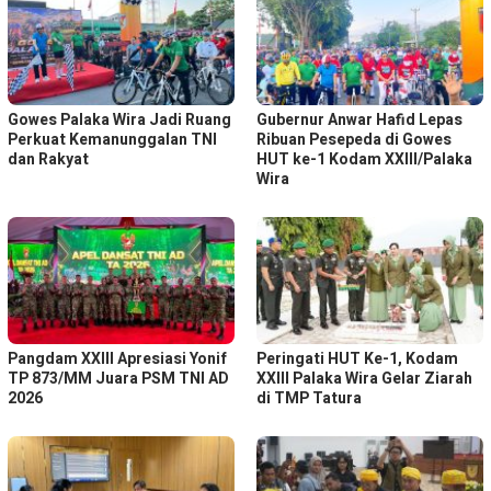
Gowes Palaka Wira Jadi Ruang
Gubernur Anwar Hafid Lepas
Perkuat Kemanunggalan TNI
Ribuan Pesepeda di Gowes
dan Rakyat
HUT ke-1 Kodam XXIII/Palaka
Wira
Pangdam XXIII Apresiasi Yonif
Peringati HUT Ke-1, Kodam
TP 873/MM Juara PSM TNI AD
XXIII Palaka Wira Gelar Ziarah
2026
di TMP Tatura