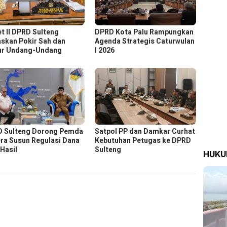
t ll DPRD Sulteng
DPRD Kota Palu Rampungkan
skan Pokir Sah dan
Agenda Strategis Caturwulan
ur Undang-Undang
I 2026
 Sulteng Dorong Pemda
Satpol PP dan Damkar Curhat
ra Susun Regulasi Dana
Kebutuhan Petugas ke DPRD
 Hasil
Sulteng
HUK