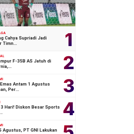
1
AGA
g Cahya Supriadi Jadi
er Timn…
2
NAL
empur F-35B AS Jatuh di
rnia,…
3
MI
 Emas Antam 1 Agustus
han, Per…
4
H
3 Hari! Diskon Besar Sports
o…
5
MI
 5 Agustus, PT GNI Lakukan