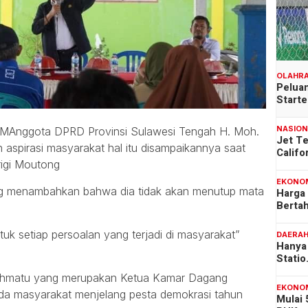
OLAHR
Peluan
Start
NASIO
Anggota DPRD Provinsi Sulawesi Tengah H. Moh.
Jet T
aspirasi masyarakat hal itu disampaikannya saat
Califo
rigi Moutong
EKONO
eng menambahkan bahwa dia tidak akan menutup mata
Harga
Berta
uk setiap persoalan yang terjadi di masyarakat”
DAERA
Hanya 
Stati
Rahmatu yang merupakan Ketua Kamar Dagang
EKONO
da masyarakat menjelang pesta demokrasi tahun
Mulai