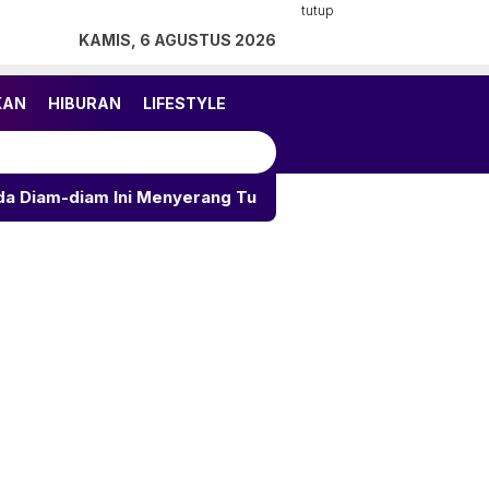
tutup
KAMIS, 6 AGUSTUS 2026
KAN
HIBURAN
LIFESTYLE
m Ini Menyerang Tubuh
KOTAK Akhiri 18 Tahun dengan