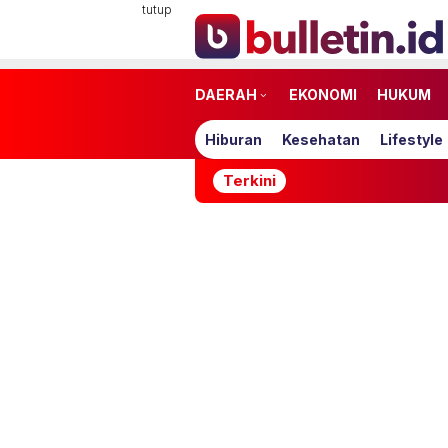
Loncat
tutup
ke
konten
DAERAH
EKONOMI
HUKUM
Hiburan
Kesehatan
Lifestyle
Terkini