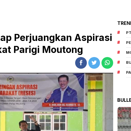
TREN
PT
ap Perjuangkan Aspirasi
P
at Parigi Moutong
M
BU
P
BULL