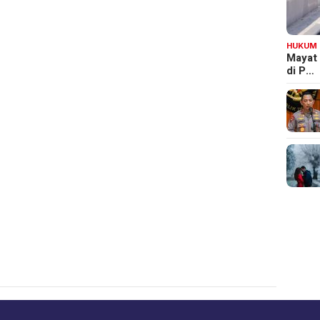
HUKUM
Mayat
di P…