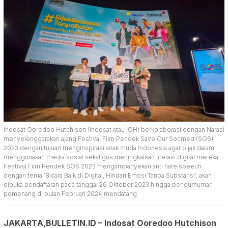
Indosat Ooredoo Hutchison (Indosat atau IOH) berkolaborasi dengan Narasi
menyelenggarakan ajang Festival Film Pendek Save Our Socmed (SOS)
2023 dengan tujuan menginspirasi anak muda Indonesia agar bijak dalam
menggunakan media sosial sekaligus meningkatkan literasi digital mereka.
Festival Film Pendek SOS 2023 mengampanyekan anti hate speech
dengan tema ‘Bicara Baik di Digital, Hindari Emosi Tanpa Substansi’, akan
dibuka pendaftaran pada tanggal 26 Oktober 2023 hingga pengumuman
pemenang di bulan Februari 2024 mendatang
JAKARTA,BULLETIN.ID – Indosat Ooredoo Hutchison