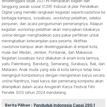
terselenggara sejak 2021 ini merupakan bagian dari
tanggung jawab sosial (CSR) Indosat di pilar Pendidikan
Digital yang memiliki rangkaian kegiatan seperti
roadshow
ke
berbagai kampus, sosialisasi,
workshop
pelatihan, seleksi
penjurian, dan acara pengumuman pemenangnya. Adapun
kegiatan
workshop
pelatihan akan menyajikan lokakarya
online
dengan menghadirkan para pakar perfilman untuk
meningkatkan keterampilan para peserta. Aktifitas
roadshow
kampus akan diselenggarakan di empat kota,
mulai dari Medan, Jember, Pontianak, dan Makassar.
Kegiatan sosialisasi turut dilakukan di enam kota lainnya,
yaitu Palembang, Bandung, Semarang, Surabaya, Bali, dan
Mataram. Anak muda yang ada di kota lainnya tetap bisa
menginguti kompetisinya dengan mengirimkan karya secara
online.
Nantinya, hasil karya dari pemenang kompetisi akan
ditampilkan dalam acara Anugerah Karya Festival Film
Pendek SOS tahun 2024 mendatang.
Berita Pilihan :
Penduduk Indonesia Capai 290,1