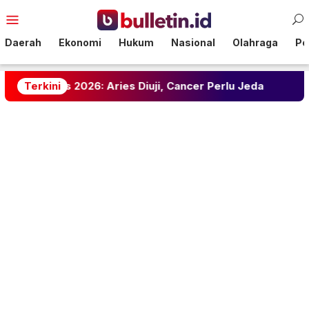
Loncat
Menu
ke
Mobile
konten
Daerah
Ekonomi
Hukum
Nasional
Olahraga
Pol
2026: Aries Diuji, Cancer Perlu Jeda
Terkini
Atasi Jerawat