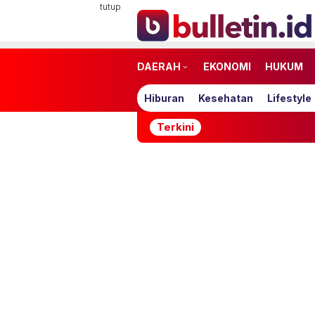
Loncat
tutup
ke
konten
DAERAH
EKONOMI
HUKUM
Hiburan
Kesehatan
Lifestyle
Terkini
Ditah