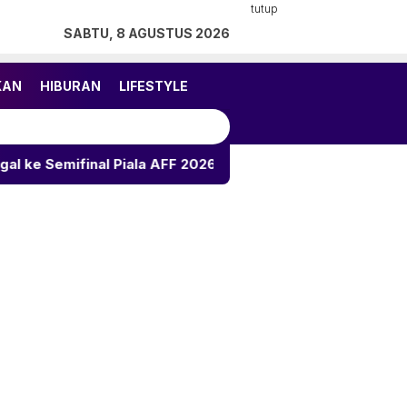
tutup
SABTU, 8 AGUSTUS 2026
KAN
HIBURAN
LIFESTYLE
nal Piala AFF 2026
5 Shio Ini Berpotensi Raih Reze