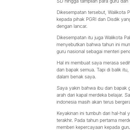
SD hingga tampilan para guru dan
Dikesempatan tersebut, Walikota 
kepada pihak PGRI dan Disdik yang 
dengan lancar.
Dikesempatan itu juga Walikota P
menyebutkan bahwa tahun ini mung
guru nasional sebagai menteri pend
Hal ini membuat saya merasa sedih
dan bapak semua. Tapi di balik itu
dalam benak saya.
Saya yakin bahwa ibu dan bapak g
arah dari kapal merdeka belajar. 
indonesia masih akan terus berge
Keyakinan ini tumbuh dari hal-hal 
terakhir. Pada tahun pertama merde
memberi kepercayaan kepada guru u