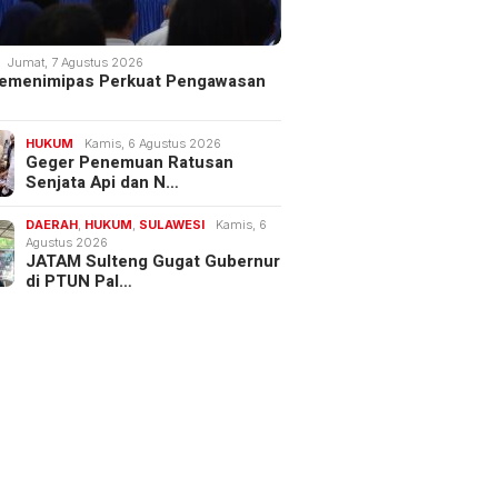
Jumat, 7 Agustus 2026
 Kemenimipas Perkuat Pengawasan
HUKUM
Kamis, 6 Agustus 2026
Geger Penemuan Ratusan
Senjata Api dan N…
DAERAH
,
HUKUM
,
SULAWESI
Kamis, 6
Agustus 2026
JATAM Sulteng Gugat Gubernur
di PTUN Pal…