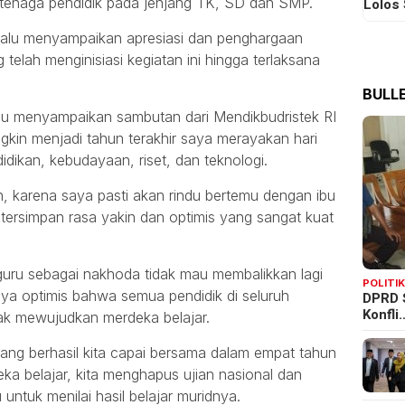
 tenaga pendidik pada jenjang TK, SD dan SMP.
Lolos
Palu menyampaikan apresiasi dan penghargaan
telah menginisiasi kegiatan ini hingga terlaksana
BULLE
alu menyampaikan sambutan dari Mendikbudristek RI
kin menjadi tahun terakhir saya merayakan hari
idikan, kebudayaan, riset, dan teknologi.
, karena saya pasti akan rindu bertemu dengan ibu
, tersimpan rasa yakin dan optimis yang sangat kuat
uru sebagai nakhoda tidak mau membalikkan lagi
POLITI
Saya optimis bahwa semua pendidik di seluruh
DPRD 
Konfli
rak mewujudkan merdeka belajar.
yang berhasil kita capai bersama dalam empat tahun
ka belajar, kita menghapus ujian nasional dan
ntuk menilai hasil belajar muridnya.