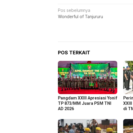
Navigasi
Pos sebelumnya
Wonderful of Tanjururu
pos
POS TERKAIT
Pangdam XXIII Apresiasi Yonif
Peri
TP 873/MM Juara PSM TNI
XXIII
AD 2026
di T