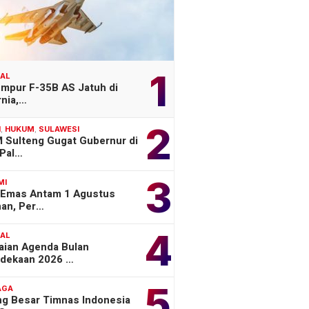
1
NAL
empur F-35B AS Jatuh di
rnia,…
2
H
,
HUKUM
,
SULAWESI
 Sulteng Gugat Gubernur di
Pal…
3
MI
 Emas Antam 1 Agustus
han, Per…
4
NAL
aian Agenda Bulan
dekaan 2026 …
5
AGA
ng Besar Timnas Indonesia