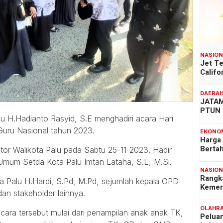
NASIO
Jet T
Califo
DAERA
JATAM
PTUN 
u H.Hadianto Rasyid, S.E menghadiri acara Hari
Guru Nasional tahun 2023.
EKONO
Harga
Berta
tor Walikota Palu pada Sabtu 25-11-2023. Hadir
Umum Setda Kota Palu Imtan Lataha, S.E, M.Si.
NASIO
Rangk
a Palu H.Hardi, S.Pd, M.Pd, sejumlah kepala OPD
Kemer
dan stakeholder lainnya.
OLAHR
ara tersebut mulai dari penampilan anak anak TK,
Pelua