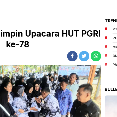
TREN
PT
 Pimpin Upacara HUT PGRI
P
ke-78
M
BU
P
BULL