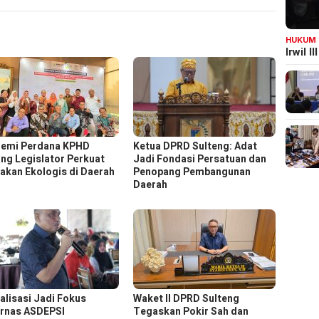
HUKUM
Irwil 
emi Perdana KPHD
Ketua DPRD Sulteng: Adat
ng Legislator Perkuat
Jadi Fondasi Persatuan dan
jakan Ekologis di Daerah
Penopang Pembangunan
Daerah
talisasi Jadi Fokus
Waket ll DPRD Sulteng
rnas ASDEPSI
Tegaskan Pokir Sah dan