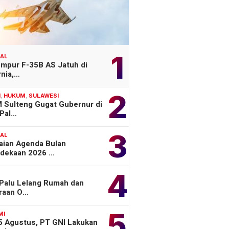
1
NAL
empur F-35B AS Jatuh di
rnia,…
2
H
,
HUKUM
,
SULAWESI
 Sulteng Gugat Gubernur di
Pal…
3
NAL
aian Agenda Bulan
dekaan 2026 …
4
 Palu Lelang Rumah dan
raan O…
5
MI
 5 Agustus, PT GNI Lakukan