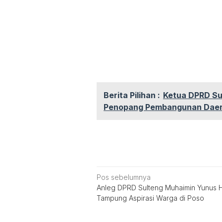
Berita Pilihan :
Ketua DPRD Su
Penopang Pembangunan Dae
Navigasi
Pos sebelumnya
Anleg DPRD Sulteng Muhaimin Yunus H
pos
Tampung Aspirasi Warga di Poso