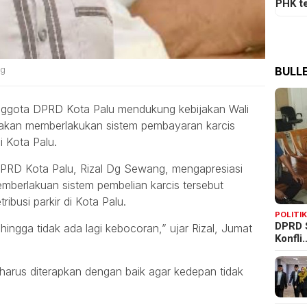
PHK t
BULLE
ng
ggota DPRD Kota Palu mendukung kebijakan Wali
 akan memberlakukan sistem pembayaran karcis
di Kota Palu.
 DPRD Kota Palu, Rizal Dg Sewang, mengapresiasi
emberlakuan sistem pembelian karcis tersebut
ibusi parkir di Kota Palu.
POLITI
DPRD 
ingga tidak ada lagi kebocoran,” ujar Rizal, Jumat
Konfli
 harus diterapkan dengan baik agar kedepan tidak