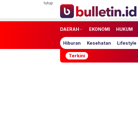
Loncat
tutup
ke
konten
DAERAH
EKONOMI
HUKUM
Hiburan
Kesehatan
Lifestyle
Terkini