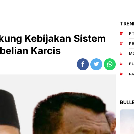
TREN
PT
kung Kebijakan Sistem
P
elian Karcis
M
BU
P
BULL