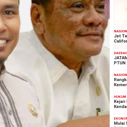
NASIO
Jet T
Califo
DAERA
JATAM
PTUN 
NASIO
Rangk
Kemer
HUKUM
Kejari
Kenda
EKONO
Mulai