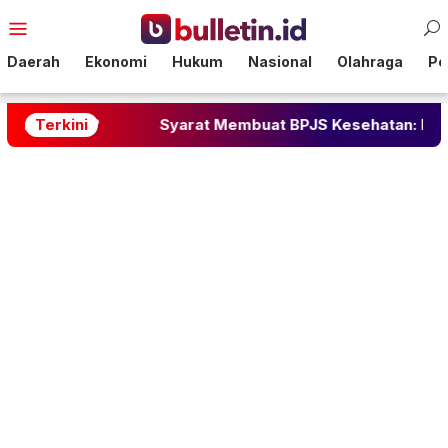
Loncat
Menu
ke
Mobile
konten
Daerah
Ekonomi
Hukum
Nasional
Olahraga
Pol
?
Terkini
Syarat Membuat BPJS Kesehatan: Lengkap dengan 