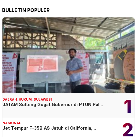
BULLETIN POPULER
1
DAERAH
,
HUKUM
,
SULAWESI
JATAM Sulteng Gugat Gubernur di PTUN Pal…
2
NASIONAL
Jet Tempur F-35B AS Jatuh di California,…