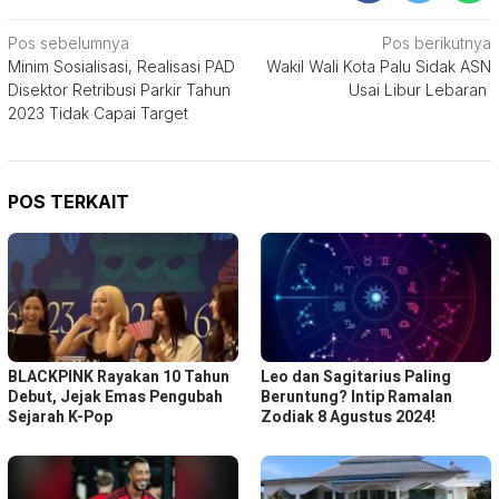
Navigasi
Pos sebelumnya
Pos berikutnya
Minim Sosialisasi, Realisasi PAD
Wakil Wali Kota Palu Sidak ASN
pos
Disektor Retribusi Parkir Tahun
Usai Libur Lebaran
2023 Tidak Capai Target
POS TERKAIT
BLACKPINK Rayakan 10 Tahun
Leo dan Sagitarius Paling
Debut, Jejak Emas Pengubah
Beruntung? Intip Ramalan
Sejarah K-Pop
Zodiak 8 Agustus 2024!