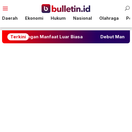
Loncat
Menu
ke
Mobile
konten
Daerah
Ekonomi
Hukum
Nasional
Olahraga
Pol
na dengan Manfaat Luar Biasa
Terkini
Debut Manis Lee Grant