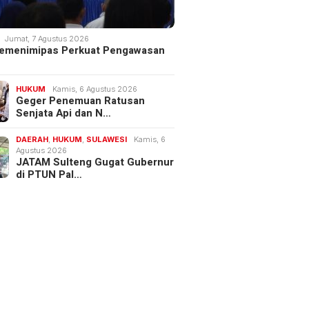
Jumat, 7 Agustus 2026
 Kemenimipas Perkuat Pengawasan
HUKUM
Kamis, 6 Agustus 2026
Geger Penemuan Ratusan
Senjata Api dan N…
DAERAH
,
HUKUM
,
SULAWESI
Kamis, 6
Agustus 2026
JATAM Sulteng Gugat Gubernur
di PTUN Pal…