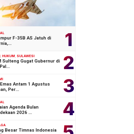
1
NAL
empur F-35B AS Jatuh di
rnia,…
2
H
,
HUKUM
,
SULAWESI
 Sulteng Gugat Gubernur di
Pal…
3
MI
 Emas Antam 1 Agustus
han, Per…
4
NAL
aian Agenda Bulan
dekaan 2026 …
5
AGA
ng Besar Timnas Indonesia