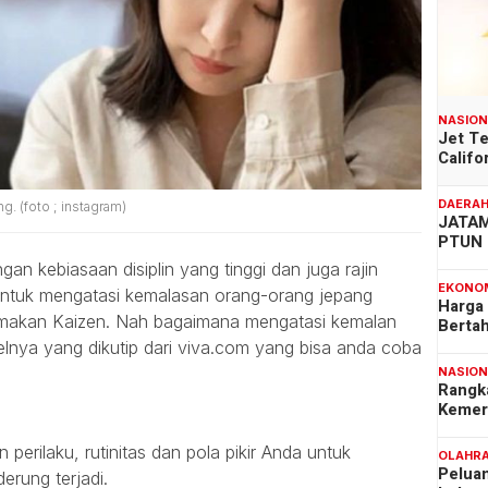
NASIO
Jet T
Califo
DAERA
. (foto ; instagram)
JATAM
PTUN 
n kebiasaan disiplin yang tinggi dan juga rajin
EKONO
Untuk mengatasi kemalasan orang-orang jepang
Harga
amakan Kaizen. Nah bagaimana mengatasi kemalan
Berta
relnya yang dikutip dari viva.com yang bisa anda coba
NASIO
Rangk
Kemer
perilaku, rutinitas dan pola pikir Anda untuk
OLAHR
Pelua
rung terjadi.