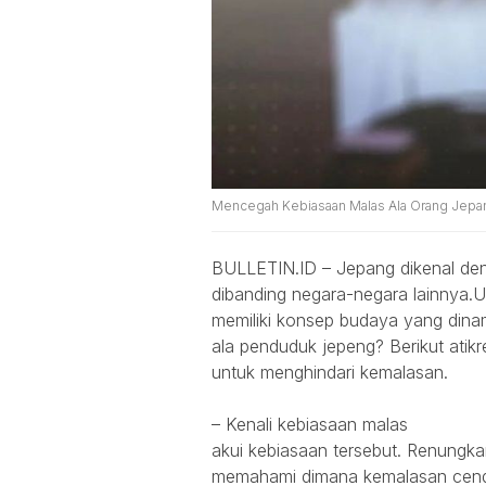
Mencegah Kebiasaan Malas Ala Orang Jepang
BULLETIN.ID – Jepang dikenal denga
dibanding negara-negara lainnya.
memiliki konsep budaya yang din
ala penduduk jepeng? Berikut atik
untuk menghindari kemalasan.
– Kenali kebiasaan malas
akui kebiasaan tersebut. Renungkan 
memahami dimana kemalasan cende