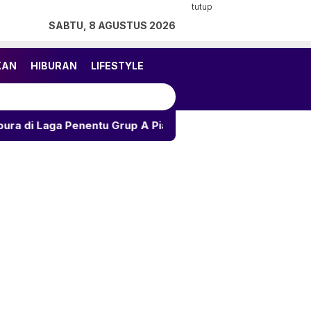
tutup
SABTU, 8 AGUSTUS 2026
KAN
HIBURAN
LIFESTYLE
ntu Grup A Piala AFF 2026
Ramalan Asmara 12 Zodiak