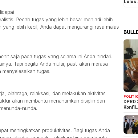
Lolos
dicapai
listis. Pecah tugas yang lebih besar menjadi lebih
n yang lebih kecil, Anda dapat mengurangi rasa malas
BULLE
it saja pada tugas yang selama ini Anda hindari.
ainya. Tapi begitu Anda mulai, pasti akan merasa
n menyelesaikan tugas.
a, olahraga, relaksasi, dan melakukan aktivitas
POLITI
struktur akan membantu menanamkan disiplin dan
DPRD 
Konfli
 menunda-nunda.
at meningkatkan produktivitas. Bagi tugas Anda
dengan istirahat sejenak. Teknik ini bisa membantu