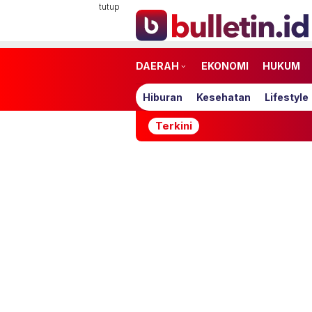
Loncat
tutup
ke
konten
DAERAH
EKONOMI
HUKUM
Hiburan
Kesehatan
Lifestyle
Terkini
Timnas Indo