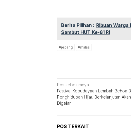
Berita Pilihan :
Ribuan Warga P
Sambut HUT Ke-81 RI
#jepang
#malas
Navigasi
Pos sebelumnya
Festival Kebudayaan Lembah Behoa B
pos
Penghidupan Hijau Berkelanjutan Akan
Digelar
POS TERKAIT