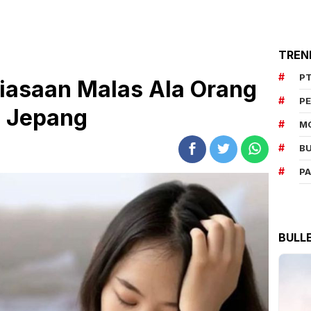
TREN
PT
asaan Malas Ala Orang
P
Jepang
M
BU
P
BULL