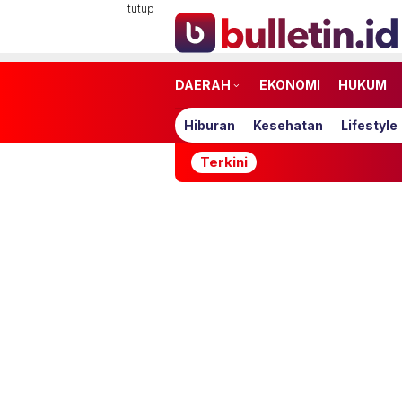
Loncat
tutup
ke
konten
DAERAH
EKONOMI
HUKUM
Hiburan
Kesehatan
Lifestyle
Terkini