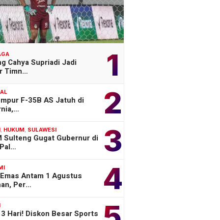
1
AGA
g Cahya Supriadi Jadi
er Timn…
2
NAL
empur F-35B AS Jatuh di
rnia,…
3
H
,
HUKUM
,
SULAWESI
 Sulteng Gugat Gubernur di
Pal…
4
MI
 Emas Antam 1 Agustus
han, Per…
5
H
3 Hari! Diskon Besar Sports