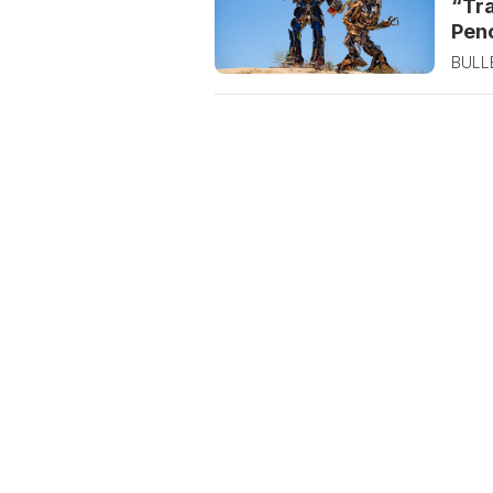
“Tr
Pen
BULLE