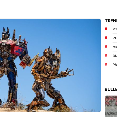
TREN
PT
P
M
BU
P
BULL