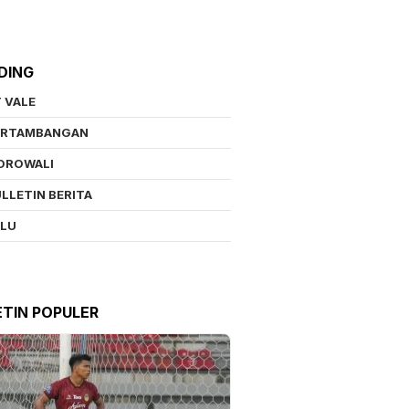
DING
 VALE
ERTAMBANGAN
OROWALI
LLETIN BERITA
ALU
ETIN POPULER