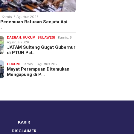
Kamis, 6 Agustus 2026
 Penemuan Ratusan Senjata Api
…
DAERAH
,
HUKUM
,
SULAWESI
Kamis, 6
Agustus 2026
JATAM Sulteng Gugat Gubernur
di PTUN Pal…
HUKUM
Kamis, 6 Agustus 2026
Mayat Perempuan Ditemukan
Mengapung di P…
KARIR
DISCLAIMER