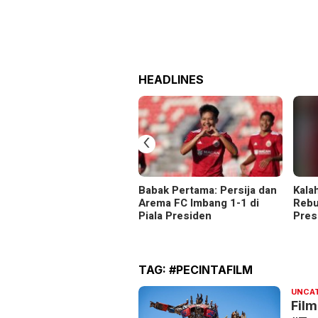
HEADLINES
‹
Babak Pertama: Persija dan
Kala
Arema FC Imbang 1-1 di
Rebu
Piala Presiden
Pres
TAG:
#PECINTAFILM
UNCA
Film