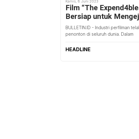
Kamis, 8 Juni 2023
Film “The Expend4ble
Bersiap untuk Menge
BULLETIN.ID - Industri perfilman te
penonton di seluruh dunia. Dalam
HEADLINE