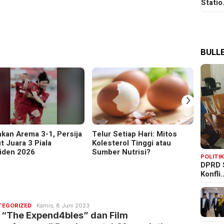
Stati
BULLE
›
hkan Arema 3-1, Persija
Telur Setiap Hari: Mitos
Pener
t Juara 3 Piala
Kolesterol Tinggi atau
Palu-
iden 2026
Sumber Nutrisi?
Dibuk
POLITI
DPRD 
Konfli
Redaksi
TEGORIZED
Kamis, 8 Juni 2023
Bulletin
 “The Expend4bles” dan Film