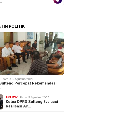
o…
TIN POLITIK
bangan Internasional
Rombongan AC Milan Tiba di
Guangzhou Resmi
Jakarta
a
K
Kamis, 6 Agustus 2026
Sulteng Percepat Rekomendasi
…
POLITIK
Rabu, 5 Agustus 2026
Ketua DPRD Sulteng Evaluasi
Realisasi AP…