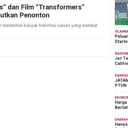
s” dan Film “Transformers”
jutkan Penonton
lah melahirkan banyak franchise sukses yang memikat
OLAHR
Peluan
Start
NASIO
Jet T
Califo
DAERA
JATAM
PTUN 
EKONO
Harga
Berta
DAERA
Hanya 