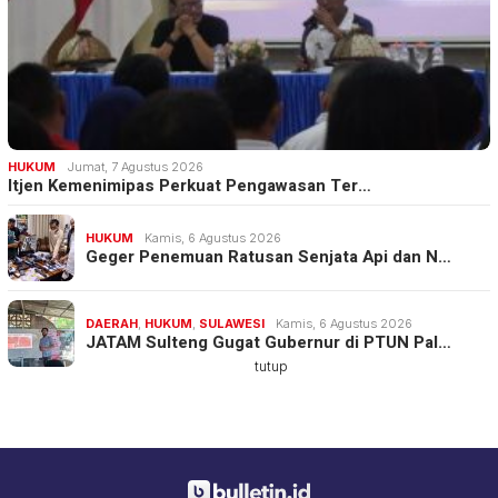
HUKUM
Jumat, 7 Agustus 2026
Itjen Kemenimipas Perkuat Pengawasan Ter…
HUKUM
Kamis, 6 Agustus 2026
Geger Penemuan Ratusan Senjata Api dan N…
DAERAH
,
HUKUM
,
SULAWESI
Kamis, 6 Agustus 2026
JATAM Sulteng Gugat Gubernur di PTUN Pal…
tutup