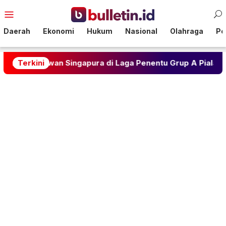
Loncat
Menu
ke
Mobile
konten
Daerah
Ekonomi
Hukum
Nasional
Olahraga
Pol
-1 Lawan Singapura di Laga Penentu Grup A Piala AFF 2026
Terkini