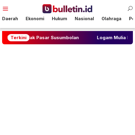
Loncat
Menu
ke
Mobile
konten
Daerah
Ekonomi
Hukum
Nasional
Olahraga
Pol
oli Sidak Pasar Susumbolan
Terkini
Logam Mulia Rilis Seri