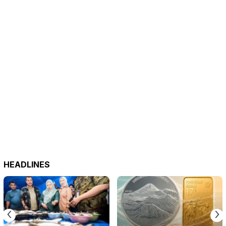
HEADLINES
‹
›