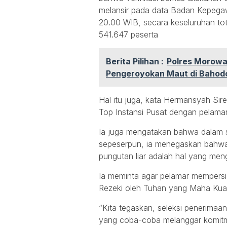
melansir pada data Badan Kepega
20.00 WIB, secara keseluruhan t
541.647 peserta
Berita Pilihan :
Polres Morowa
Pengeroyokan Maut di Bahod
Hal itu juga, kata Hermansyah S
Top Instansi Pusat dengan pelama
Ia juga mengatakan bahwa dalam s
sepeserpun, ia menegaskan bahwa 
pungutan liar adalah hal yang m
Ia meminta agar pelamar mempersiap
Rezeki oleh Tuhan yang Maha Kuasa,
“Kita tegaskan, seleksi penerimaan 
yang coba-coba melanggar komitme