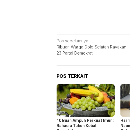
Navigasi
Pos sebelumnya
Ribuan Warga Dolo Selatan Rayakan 
pos
23 Partai Demokrat
POS TERKAIT
10 Buah Ampuh Perkuat Imun:
Harm
Rahasia Tubuh Kebal
Naun