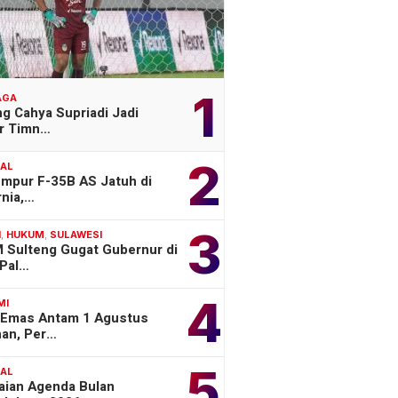
1
AGA
g Cahya Supriadi Jadi
er Timn…
2
NAL
empur F-35B AS Jatuh di
rnia,…
3
H
,
HUKUM
,
SULAWESI
 Sulteng Gugat Gubernur di
Pal…
4
MI
 Emas Antam 1 Agustus
han, Per…
5
NAL
aian Agenda Bulan