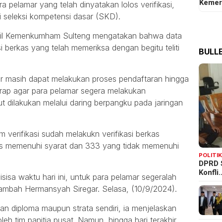
Kemer
ra pelamar yang telah dinyatakan lolos verifikasi,
i seleksi kompetensi dasar (SKD).
wil Kemenkumham Sulteng mengatakan bahwa data
si berkas yang telah memeriksa dengan begitu teliti
BULLE
r masih dapat melakukan proses pendaftaran hingga
harap agar para pelamar segera melakukan
t dilakukan melalui daring berpangku pada jaringan
im verifikasi sudah melakukn verifikasi berkas
as memenuhi syarat dan 333 yang tidak memenuhi
POLITI
DPRD 
Konfli
isisa waktu hari ini, untuk para pelamar segeralah
ambah Hermansyah Siregar. Selasa, (10/9/2024).
an diploma maupun strata sendiri, ia menjelaskan
leh tim panitia pusat. Namun, hingga hari terakhir,