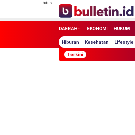
Loncat
tutup
ke
konten
DAERAH
EKONOMI
HUKUM
Hiburan
Kesehatan
Lifestyle
Terkini
Kesalah