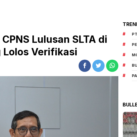
TREN
PT
r CPNS Lulusan SLTA di
P
 Lolos Verifikasi
M
BU
P
BULL