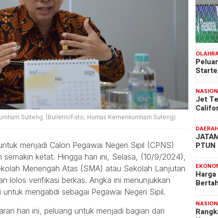
OLAHR
Peluan
Start
NASIO
Jet T
Califo
kumham Sulteng. (Bulletin/Foto; Humas Kemenkumham Suteng)
DAERA
JATAM
PTUN 
ntuk menjadi Calon Pegawai Negeri Sipil (CPNS)
makin ketat. Hingga hari ini, Selasa, (10/9/2024),
EKONO
Sekolah Menengah Atas (SMA) atau Sekolah Lanjutan
Harga
an lolos verifikasi berkas. Angka ini menunjukkan
Berta
 untuk mengabdi sebagai Pegawai Negeri Sipil.
NASIO
an hari ini, peluang untuk menjadi bagian dari
Rangk