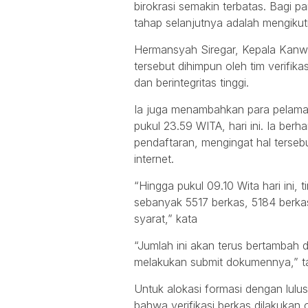
birokrasi semakin terbatas. Bagi pa
tahap selanjutnya adalah mengikut
Hermansyah Siregar, Kepala Kan
tersebut dihimpun oleh tim verifika
dan berintegritas tinggi.
Ia juga menambahkan para pelama
pukul 23.59 WITA, hari ini. Ia ber
pendaftaran, mengingat hal tersebu
internet.
“Hingga pukul 09.10 Wita hari ini, t
sebanyak 5517 berkas, 5184 berk
syarat,” kata
“Jumlah ini akan terus bertambah d
melakukan submit dokumennya,” t
Untuk alokasi formasi dengan lulus
bahwa verifikasi berkas dilakukan o