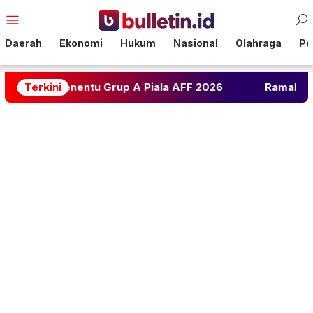
Loncat
Menu
ke
Mobile
konten
Daerah
Ekonomi
Hukum
Nasional
Olahraga
Pol
nentu Grup A Piala AFF 2026
Terkini
Ramalan Asmara 12 Zodi